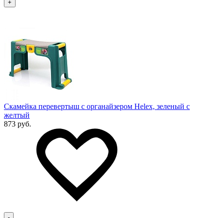
+
Скамейка перевертыш с органайзером Helex, зеленый с
желтый
873 руб.
-