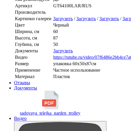
Артикул
GT64100LAR/RUS
Производитель
Картинки галереи
Загрузить
/
Загрузить
/
Загрузить
/
Заг
Цвет
Черный
Ширина, см
60
Высота, см
87
Глубина, см
50
Документы
Загрузить
Видео
https://rutube.ru/video/07f6486e2bb4ce
Размер
упаковка 60х50х87см
Применение
Частное использование
Материал
Пластик
Отзывы
Документы
sadovaya_telejka_garden_trolley
Видео