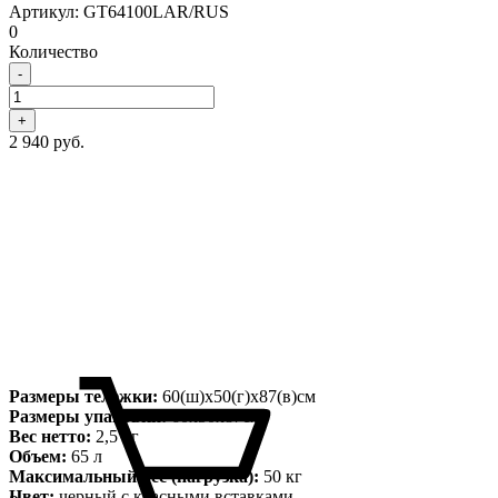
Артикул: GT64100LAR/RUS
0
Количество
-
+
2 940 руб.
Размеры тележки:
60(ш)х50(г)х87(в)см
Размеры упаковки:
60х50х87см
Вес нетто:
2,5 кг
Объем:
65 л
Максимальный вес (нагрузка):
50 кг
Цвет:
черный с красными вставками