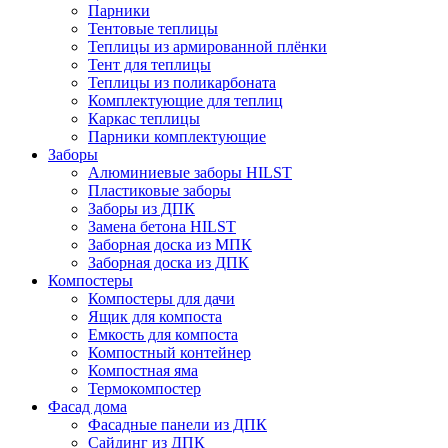
Парники
Тентовые теплицы
Теплицы из армированной плёнки
Тент для теплицы
Теплицы из поликарбоната
Комплектующие для теплиц
Каркас теплицы
Парники комплектующие
Заборы
Алюминиевые заборы HILST
Пластиковые заборы
Заборы из ДПК
Замена бетона HILST
Заборная доска из МПК
Заборная доска из ДПК
Компостеры
Компостеры для дачи
Ящик для компоста
Емкость для компоста
Компостный контейнер
Компостная яма
Термокомпостер
Фасад дома
Фасадные панели из ДПК
Сайдинг из ДПК