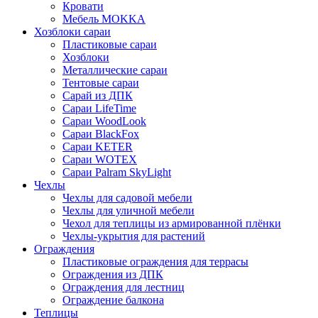
Кровати
Мебель MOKKA
Хозблоки сараи
Пластиковые сараи
Хозблоки
Металлические сараи
Тентовые сараи
Сарай из ДПК
Cараи LifeTime
Cараи WoodLook
Сараи BlackFox
Сараи KETER
Сараи WOTEX
Сараи Palram SkyLight
Чехлы
Чехлы для садовой мебели
Чехлы для уличной мебели
Чехол для теплицы из армированной плёнки
Чехлы-укрытия для растений
Ограждения
Пластиковые ограждения для террасы
Ограждения из ДПК
Ограждения для лестниц
Ограждение балкона
Теплицы