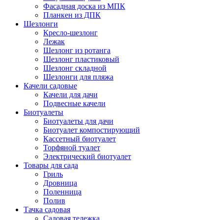
Фасадная доска из МПК
Планкен из ДПК
Шезлонги
Кресло-шезлонг
Лежак
Шезлонг из ротанга
Шезлонг пластиковый
Шезлонг складной
Шезлонги для пляжа
Качели садовые
Качели для дачи
Подвесные качели
Биотуалеты
Биотуалеты для дачи
Биотуалет компостирующий
Кассетный биотуалет
Торфяной туалет
Электрический биотуалет
Товары для сада
Гриль
Дровница
Поленница
Полив
Тачка садовая
Садовая тележка