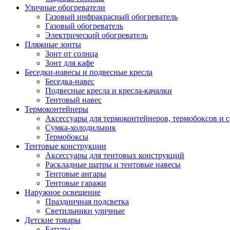
Уличные обогреватели
Газовый инфракрасный обогреватель
Газовый обогреватель
Электрический обогреватель
Пляжные зонты
Зонт от солнца
Зонт для кафе
Беседки-навесы и подвесные кресла
Беседка-навес
Подвесные кресла и кресла-качалки
Тентовый навес
Термоконтейнеры
Аксессуары для термоконтейнеров, термобоксов и 
Сумка-холодильник
Термобоксы
Тентовые конструкции
Аксессуары для тентовых конструкций
Раскладные шатры и тентовые навесы
Тентовые ангары
Тентовые гаражи
Наружное освещение
Праздничная подсветка
Светильники уличные
Детские товары
Батуты