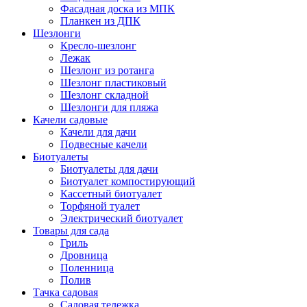
Фасадная доска из МПК
Планкен из ДПК
Шезлонги
Кресло-шезлонг
Лежак
Шезлонг из ротанга
Шезлонг пластиковый
Шезлонг складной
Шезлонги для пляжа
Качели садовые
Качели для дачи
Подвесные качели
Биотуалеты
Биотуалеты для дачи
Биотуалет компостирующий
Кассетный биотуалет
Торфяной туалет
Электрический биотуалет
Товары для сада
Гриль
Дровница
Поленница
Полив
Тачка садовая
Садовая тележка