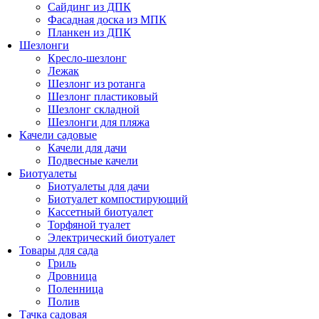
Сайдинг из ДПК
Фасадная доска из МПК
Планкен из ДПК
Шезлонги
Кресло-шезлонг
Лежак
Шезлонг из ротанга
Шезлонг пластиковый
Шезлонг складной
Шезлонги для пляжа
Качели садовые
Качели для дачи
Подвесные качели
Биотуалеты
Биотуалеты для дачи
Биотуалет компостирующий
Кассетный биотуалет
Торфяной туалет
Электрический биотуалет
Товары для сада
Гриль
Дровница
Поленница
Полив
Тачка садовая