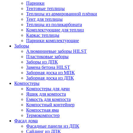
Парники
Тентовые теплицы
Теплицы из армированной плёнки
Тент для теплицы
Теплицы из поликарбоната
Комплектующие для теплиц
Каркас теплицы
Парники комплектующие
Заборы
Алюминиевые заборы HILST
Пластиковые заборы
Заборы из ДПК
Замена бетона HILST
Заборная доска из МПК
Заборная доска из ДПК
Компостеры
Компостеры для дачи
Ящик для компоста
Емкость для компоста
Компостный контейнер
Компостная яма
Термокомпостер
Фасад дома
Фасадные панели из ДПК
Сайдинг из ДПК