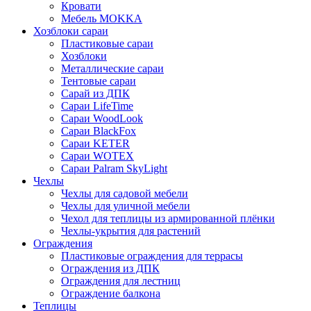
Кровати
Мебель MOKKA
Хозблоки сараи
Пластиковые сараи
Хозблоки
Металлические сараи
Тентовые сараи
Сарай из ДПК
Cараи LifeTime
Cараи WoodLook
Сараи BlackFox
Сараи KETER
Сараи WOTEX
Сараи Palram SkyLight
Чехлы
Чехлы для садовой мебели
Чехлы для уличной мебели
Чехол для теплицы из армированной плёнки
Чехлы-укрытия для растений
Ограждения
Пластиковые ограждения для террасы
Ограждения из ДПК
Ограждения для лестниц
Ограждение балкона
Теплицы