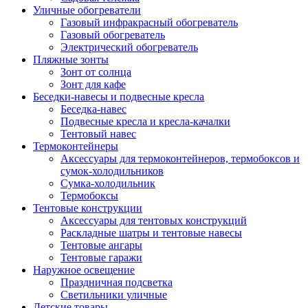
Уличные обогреватели
Газовый инфракрасный обогреватель
Газовый обогреватель
Электрический обогреватель
Пляжные зонты
Зонт от солнца
Зонт для кафе
Беседки-навесы и подвесные кресла
Беседка-навес
Подвесные кресла и кресла-качалки
Тентовый навес
Термоконтейнеры
Аксессуары для термоконтейнеров, термобоксов и
сумок-холодильников
Сумка-холодильник
Термобоксы
Тентовые конструкции
Аксессуары для тентовых конструкций
Раскладные шатры и тентовые навесы
Тентовые ангары
Тентовые гаражи
Наружное освещение
Праздничная подсветка
Светильники уличные
Детские товары