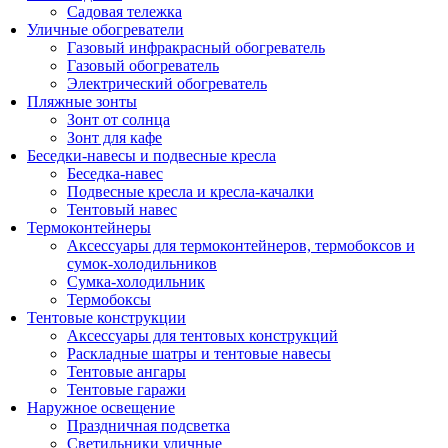
Садовая тележка
Уличные обогреватели
Газовый инфракрасный обогреватель
Газовый обогреватель
Электрический обогреватель
Пляжные зонты
Зонт от солнца
Зонт для кафе
Беседки-навесы и подвесные кресла
Беседка-навес
Подвесные кресла и кресла-качалки
Тентовый навес
Термоконтейнеры
Аксессуары для термоконтейнеров, термобоксов и
сумок-холодильников
Сумка-холодильник
Термобоксы
Тентовые конструкции
Аксессуары для тентовых конструкций
Раскладные шатры и тентовые навесы
Тентовые ангары
Тентовые гаражи
Наружное освещение
Праздничная подсветка
Светильники уличные