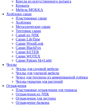
Кресла из искусственного ротанга
Кровати
Мебель MOKKA
Хозблоки сараи
Пластиковые сараи
Хозблоки
Металлические сараи
Тентовые сараи
Сарай из ДПК
Cараи LifeTime
Cараи WoodLook
Сараи BlackFox
Сараи KETER
Сараи WOTEX
Сараи Palram SkyLight
Чехлы
Чехлы для садовой мебели
Чехлы для уличной мебели
Чехол для теплицы из армированной плёнки
Чехлы-укрытия для растений
Ограждения
Пластиковые ограждения для террасы
Ограждения из ДПК
Ограждения для лестниц
Ограждение балкона