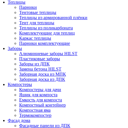
Теплицы
Парники
Тентовые теплицы
Теплицы из армированной плёнки
Тент для теплицы
Теплицы из поликарбоната
Комплектующие для теплиц
Каркас теплицы
Парники комплектующие
Заборы
Алюминиевые заборы HILST
Пластиковые заборы
Заборы из ДПК
Замена бетона HILST
Заборная доска из МПК
Заборная доска из ДПК
Компостеры
Компостеры для дачи
Ящик для компоста
Емкость для компоста
Компостный контейнер
Компостная яма
Термокомпостер
Фасад дома
Фасадные панели из ДПК