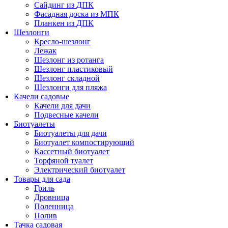
Сайдинг из ДПК
Фасадная доска из МПК
Планкен из ДПК
Шезлонги
Кресло-шезлонг
Лежак
Шезлонг из ротанга
Шезлонг пластиковый
Шезлонг складной
Шезлонги для пляжа
Качели садовые
Качели для дачи
Подвесные качели
Биотуалеты
Биотуалеты для дачи
Биотуалет компостирующий
Кассетный биотуалет
Торфяной туалет
Электрический биотуалет
Товары для сада
Гриль
Дровница
Поленница
Полив
Тачка садовая