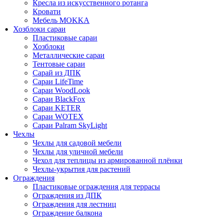
Кресла из искусственного ротанга
Кровати
Мебель MOKKA
Хозблоки сараи
Пластиковые сараи
Хозблоки
Металлические сараи
Тентовые сараи
Сарай из ДПК
Cараи LifeTime
Cараи WoodLook
Сараи BlackFox
Сараи KETER
Сараи WOTEX
Сараи Palram SkyLight
Чехлы
Чехлы для садовой мебели
Чехлы для уличной мебели
Чехол для теплицы из армированной плёнки
Чехлы-укрытия для растений
Ограждения
Пластиковые ограждения для террасы
Ограждения из ДПК
Ограждения для лестниц
Ограждение балкона