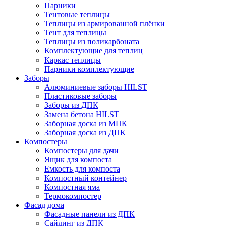
Парники
Тентовые теплицы
Теплицы из армированной плёнки
Тент для теплицы
Теплицы из поликарбоната
Комплектующие для теплиц
Каркас теплицы
Парники комплектующие
Заборы
Алюминиевые заборы HILST
Пластиковые заборы
Заборы из ДПК
Замена бетона HILST
Заборная доска из МПК
Заборная доска из ДПК
Компостеры
Компостеры для дачи
Ящик для компоста
Емкость для компоста
Компостный контейнер
Компостная яма
Термокомпостер
Фасад дома
Фасадные панели из ДПК
Сайдинг из ДПК