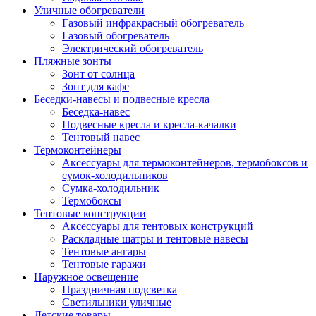
Уличные обогреватели
Газовый инфракрасный обогреватель
Газовый обогреватель
Электрический обогреватель
Пляжные зонты
Зонт от солнца
Зонт для кафе
Беседки-навесы и подвесные кресла
Беседка-навес
Подвесные кресла и кресла-качалки
Тентовый навес
Термоконтейнеры
Аксессуары для термоконтейнеров, термобоксов и
сумок-холодильников
Сумка-холодильник
Термобоксы
Тентовые конструкции
Аксессуары для тентовых конструкций
Раскладные шатры и тентовые навесы
Тентовые ангары
Тентовые гаражи
Наружное освещение
Праздничная подсветка
Светильники уличные
Детские товары