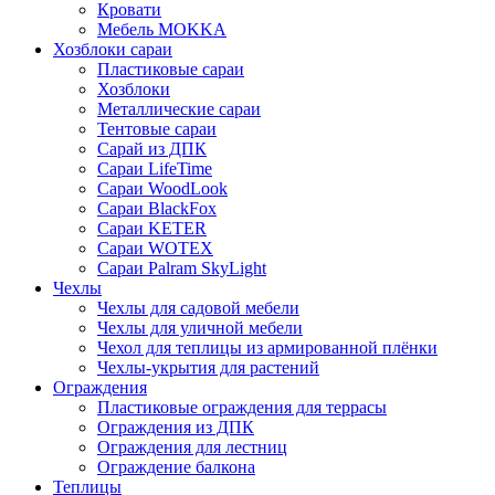
Кровати
Мебель MOKKA
Хозблоки сараи
Пластиковые сараи
Хозблоки
Металлические сараи
Тентовые сараи
Сарай из ДПК
Cараи LifeTime
Cараи WoodLook
Сараи BlackFox
Сараи KETER
Сараи WOTEX
Сараи Palram SkyLight
Чехлы
Чехлы для садовой мебели
Чехлы для уличной мебели
Чехол для теплицы из армированной плёнки
Чехлы-укрытия для растений
Ограждения
Пластиковые ограждения для террасы
Ограждения из ДПК
Ограждения для лестниц
Ограждение балкона
Теплицы