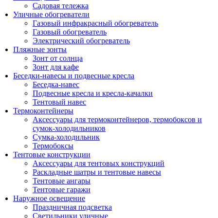
Садовая тележка
Уличные обогреватели
Газовый инфракрасный обогреватель
Газовый обогреватель
Электрический обогреватель
Пляжные зонты
Зонт от солнца
Зонт для кафе
Беседки-навесы и подвесные кресла
Беседка-навес
Подвесные кресла и кресла-качалки
Тентовый навес
Термоконтейнеры
Аксессуары для термоконтейнеров, термобоксов и
сумок-холодильников
Сумка-холодильник
Термобоксы
Тентовые конструкции
Аксессуары для тентовых конструкций
Раскладные шатры и тентовые навесы
Тентовые ангары
Тентовые гаражи
Наружное освещение
Праздничная подсветка
Светильники уличные