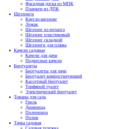
Фасадная доска из МПК
Планкен из ДПК
Шезлонги
Кресло-шезлонг
Лежак
Шезлонг из ротанга
Шезлонг пластиковый
Шезлонг складной
Шезлонги для пляжа
Качели садовые
Качели для дачи
Подвесные качели
Биотуалеты
Биотуалеты для дачи
Биотуалет компостирующий
Кассетный биотуалет
Торфяной туалет
Электрический биотуалет
Товары для сада
Гриль
Дровница
Поленница
Полив
Тачка садовая
Садовая тележка