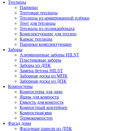
Теплицы
Парники
Тентовые теплицы
Теплицы из армированной плёнки
Тент для теплицы
Теплицы из поликарбоната
Комплектующие для теплиц
Каркас теплицы
Парники комплектующие
Заборы
Алюминиевые заборы HILST
Пластиковые заборы
Заборы из ДПК
Замена бетона HILST
Заборная доска из МПК
Заборная доска из ДПК
Компостеры
Компостеры для дачи
Ящик для компоста
Емкость для компоста
Компостный контейнер
Компостная яма
Термокомпостер
Фасад дома
Фасадные панели из ДПК