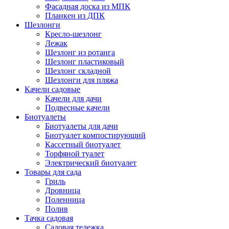
Фасадная доска из МПК
Планкен из ДПК
Шезлонги
Кресло-шезлонг
Лежак
Шезлонг из ротанга
Шезлонг пластиковый
Шезлонг складной
Шезлонги для пляжа
Качели садовые
Качели для дачи
Подвесные качели
Биотуалеты
Биотуалеты для дачи
Биотуалет компостирующий
Кассетный биотуалет
Торфяной туалет
Электрический биотуалет
Товары для сада
Гриль
Дровница
Поленница
Полив
Тачка садовая
Садовая тележка