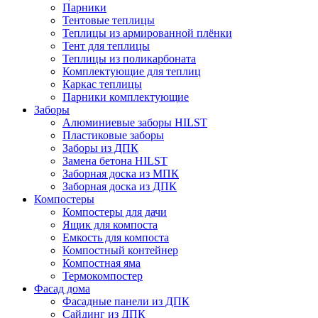
Парники
Тентовые теплицы
Теплицы из армированной плёнки
Тент для теплицы
Теплицы из поликарбоната
Комплектующие для теплиц
Каркас теплицы
Парники комплектующие
Заборы
Алюминиевые заборы HILST
Пластиковые заборы
Заборы из ДПК
Замена бетона HILST
Заборная доска из МПК
Заборная доска из ДПК
Компостеры
Компостеры для дачи
Ящик для компоста
Емкость для компоста
Компостный контейнер
Компостная яма
Термокомпостер
Фасад дома
Фасадные панели из ДПК
Сайдинг из ДПК