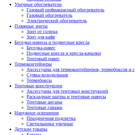
Уличные обогреватели
Газовый инфракрасный обогреватель
Газовый обогреватель
Электрический обогреватель
Пляжные зонты
Зонт от солнца
Зонт для кафе
Беседки-навесы и подвесные кресла
Беседка-навес
Подвесные кресла и кресла-качалки
Тентовый навес
Термоконтейнеры
Аксессуары для термоконтейнеров, термобоксов и 
Сумка-холодильник
Термобоксы
Тентовые конструкции
Аксессуары для тентовых конструкций
Раскладные шатры и тентовые навесы
Тентовые ангары
Тентовые гаражи
Наружное освещение
Праздничная подсветка
Светильники уличные
Детские товары
Батуты