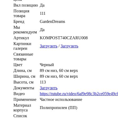
Вкл позицию
Да
Позиция
111
товара
Бренд
GardenDreams
Мы
Да
рекомендуем
Артикул
KOMPOST740CZARU008
Картинки
Загрузить
/
Загрузить
галереи
Связанные
товары
Цвет
Черный
Длина, см
89 см низ, 60 см верх
Ширина, см
89 см низ, 60 см верх
Высота, см
113
Документы
Загрузить
Видео
https://rutube.ru/video/6af9e98c3b2ce059e49
Применение
Частное использование
Материал
Полипропилен (ПП)
корпуса
Список