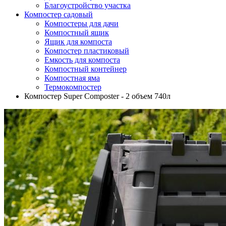
Благоустройство участка
Компостер садовый
Компостеры для дачи
Компостный ящик
Ящик для компоста
Компостер пластиковый
Емкость для компоста
Компостный контейнер
Компостная яма
Термокомпостер
Компостер Super Composter - 2 объем 740л