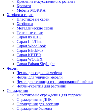
Кресла из искусственного ротанга
Кровати
Мебель MOKKA
Хозблоки сараи
Пластиковые сараи
Хозблоки
Металлические сараи
Тентовые сараи
Сарай из ДПК
Cараи LifeTime
Cараи WoodLook
Сараи BlackFox
Сараи KETER
Сараи WOTEX
Сараи Palram SkyLight
Чехлы
Чехлы для садовой мебели
Чехлы для уличной мебели
Чехол для теплицы из армированной плёнки
Чехлы-укрытия для растений
Ограждения
Пластиковые ограждения для террасы
Ограждения из ДПК
Ограждения для лестниц
Ограждение балкона