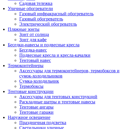
Садовая тележка
Уличные обогреватели
Газовый инфракрасный обогреватель
Газовый обогреватель
Электрический обогреватель
Пляжные зонты
Зонт от солнца
Зонт для кафе
Беседки-навесы и подвесные кресла
Беседка-навес
Подвесные кресла и кресла-качалки
Тентовый навес
Термоконтейнеры
Аксессуары для термоконтейнеров, термобоксов и
сумок-холодильников
Сумка-холодильник
Термобоксы
Тентовые конструкции
Аксессуары для тентовых конструкций
Раскладные шатры и тентовые навесы
Тентовые ангары
Тентовые гаражи
Наружное освещение
Праздничная подсветка
Светильники уличные