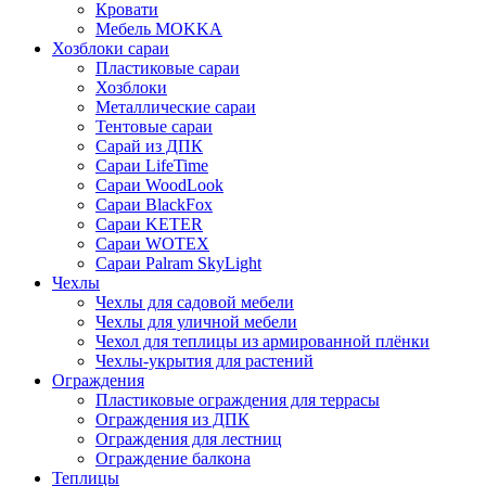
Кровати
Мебель MOKKA
Хозблоки сараи
Пластиковые сараи
Хозблоки
Металлические сараи
Тентовые сараи
Сарай из ДПК
Cараи LifeTime
Cараи WoodLook
Сараи BlackFox
Сараи KETER
Сараи WOTEX
Сараи Palram SkyLight
Чехлы
Чехлы для садовой мебели
Чехлы для уличной мебели
Чехол для теплицы из армированной плёнки
Чехлы-укрытия для растений
Ограждения
Пластиковые ограждения для террасы
Ограждения из ДПК
Ограждения для лестниц
Ограждение балкона
Теплицы