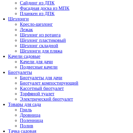
Сайдинг из ДПК
Фасадная доска из МПК
Планкен из ДПК
Шезлонги
Кресло-шезлонг
Лежак
Шезлонг из ротанга
Шезлонг пластиковый
Шезлонг складной
Шезлонги для пляжа
Качели садовые
Качели для дачи
Подвесные качели
Биотуалеты
Биотуалеты для дачи
Биотуалет компостирующий
Кассетный биотуалет
Торфяной туалет
Электрический биотуалет
Товары для сада
Гриль
Дровница
Поленница
Полив
Тачка садовая