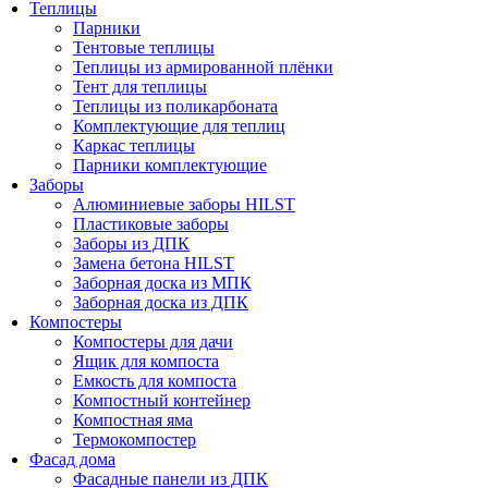
Теплицы
Парники
Тентовые теплицы
Теплицы из армированной плёнки
Тент для теплицы
Теплицы из поликарбоната
Комплектующие для теплиц
Каркас теплицы
Парники комплектующие
Заборы
Алюминиевые заборы HILST
Пластиковые заборы
Заборы из ДПК
Замена бетона HILST
Заборная доска из МПК
Заборная доска из ДПК
Компостеры
Компостеры для дачи
Ящик для компоста
Емкость для компоста
Компостный контейнер
Компостная яма
Термокомпостер
Фасад дома
Фасадные панели из ДПК