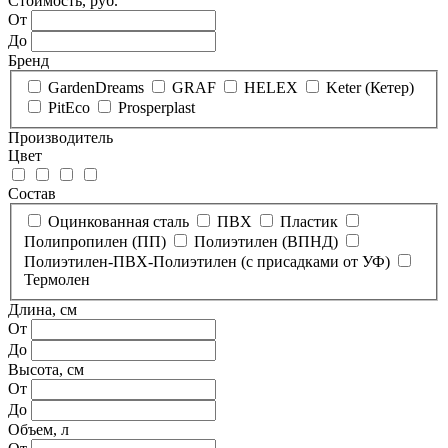
Стоимость, руб.
От
До
Бренд
GardenDreams
GRAF
HELEX
Keter (Кетер)
PitEco
Prosperplast
Производитель
Цвет
Состав
Оцинкованная сталь
ПВХ
Пластик
Полипропилен (ПП)
Полиэтилен (ВПНД)
Полиэтилен-ПВХ-Полиэтилен (с присадками от УФ)
Термолен
Длина, см
От
До
Высота, см
От
До
Объем, л