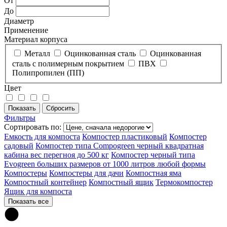
От
До
Диаметр
Применение
Материал корпуса
Металл
Оцинкованная сталь
Оцинкованная
сталь с полимерным покрытием
ПВХ
Полипропилен (ПП)
Цвет
Фильтры
Сортировать по:
Емкость для компоста
Компостер пластиковый
Компостер
садовый
Компостер типа Compogreen черный квадратная
кабина вес перегноя до 500 кг
Компостер черный типа
Evogreen больших размеров от 1000 литров любой формы
Компостеры
Компостеры для дачи
Компостная яма
Компостный контейнер
Компостный ящик
Термокомпостер
Ящик для компоста
Показать все