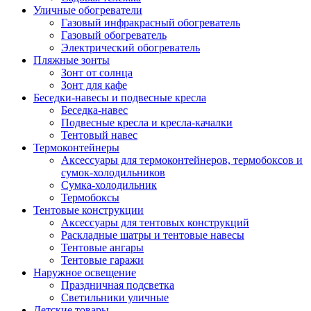
Уличные обогреватели
Газовый инфракрасный обогреватель
Газовый обогреватель
Электрический обогреватель
Пляжные зонты
Зонт от солнца
Зонт для кафе
Беседки-навесы и подвесные кресла
Беседка-навес
Подвесные кресла и кресла-качалки
Тентовый навес
Термоконтейнеры
Аксессуары для термоконтейнеров, термобоксов и
сумок-холодильников
Сумка-холодильник
Термобоксы
Тентовые конструкции
Аксессуары для тентовых конструкций
Раскладные шатры и тентовые навесы
Тентовые ангары
Тентовые гаражи
Наружное освещение
Праздничная подсветка
Светильники уличные
Детские товары