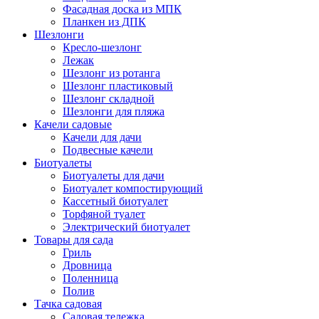
Фасадная доска из МПК
Планкен из ДПК
Шезлонги
Кресло-шезлонг
Лежак
Шезлонг из ротанга
Шезлонг пластиковый
Шезлонг складной
Шезлонги для пляжа
Качели садовые
Качели для дачи
Подвесные качели
Биотуалеты
Биотуалеты для дачи
Биотуалет компостирующий
Кассетный биотуалет
Торфяной туалет
Электрический биотуалет
Товары для сада
Гриль
Дровница
Поленница
Полив
Тачка садовая
Садовая тележка