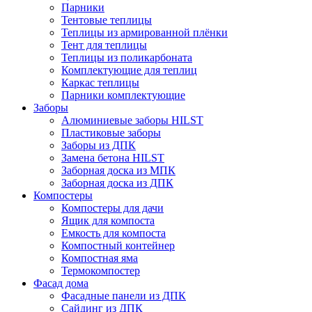
Парники
Тентовые теплицы
Теплицы из армированной плёнки
Тент для теплицы
Теплицы из поликарбоната
Комплектующие для теплиц
Каркас теплицы
Парники комплектующие
Заборы
Алюминиевые заборы HILST
Пластиковые заборы
Заборы из ДПК
Замена бетона HILST
Заборная доска из МПК
Заборная доска из ДПК
Компостеры
Компостеры для дачи
Ящик для компоста
Емкость для компоста
Компостный контейнер
Компостная яма
Термокомпостер
Фасад дома
Фасадные панели из ДПК
Сайдинг из ДПК