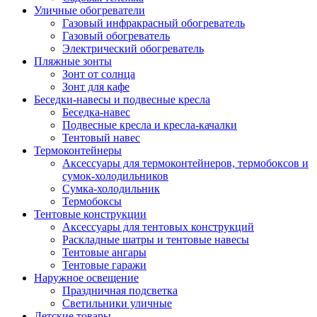
Уличные обогреватели
Газовый инфракрасный обогреватель
Газовый обогреватель
Электрический обогреватель
Пляжные зонты
Зонт от солнца
Зонт для кафе
Беседки-навесы и подвесные кресла
Беседка-навес
Подвесные кресла и кресла-качалки
Тентовый навес
Термоконтейнеры
Аксессуары для термоконтейнеров, термобоксов и
сумок-холодильников
Сумка-холодильник
Термобоксы
Тентовые конструкции
Аксессуары для тентовых конструкций
Раскладные шатры и тентовые навесы
Тентовые ангары
Тентовые гаражи
Наружное освещение
Праздничная подсветка
Светильники уличные
Детские товары