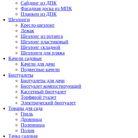
Сайдинг из ДПК
Фасадная доска из МПК
Планкен из ДПК
Шезлонги
Кресло-шезлонг
Лежак
Шезлонг из ротанга
Шезлонг пластиковый
Шезлонг складной
Шезлонги для пляжа
Качели садовые
Качели для дачи
Подвесные качели
Биотуалеты
Биотуалеты для дачи
Биотуалет компостирующий
Кассетный биотуалет
Торфяной туалет
Электрический биотуалет
Товары для сада
Гриль
Дровница
Поленница
Полив
Тачка садовая