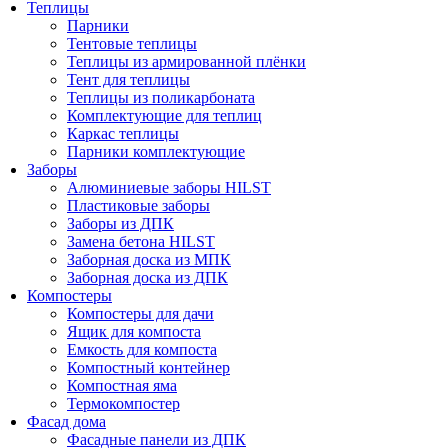
Теплицы
Парники
Тентовые теплицы
Теплицы из армированной плёнки
Тент для теплицы
Теплицы из поликарбоната
Комплектующие для теплиц
Каркас теплицы
Парники комплектующие
Заборы
Алюминиевые заборы HILST
Пластиковые заборы
Заборы из ДПК
Замена бетона HILST
Заборная доска из МПК
Заборная доска из ДПК
Компостеры
Компостеры для дачи
Ящик для компоста
Емкость для компоста
Компостный контейнер
Компостная яма
Термокомпостер
Фасад дома
Фасадные панели из ДПК