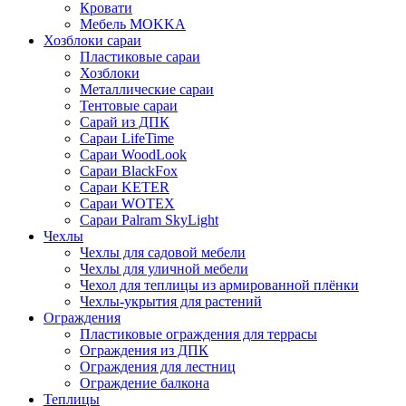
Кровати
Мебель MOKKA
Хозблоки сараи
Пластиковые сараи
Хозблоки
Металлические сараи
Тентовые сараи
Сарай из ДПК
Cараи LifeTime
Cараи WoodLook
Сараи BlackFox
Сараи KETER
Сараи WOTEX
Сараи Palram SkyLight
Чехлы
Чехлы для садовой мебели
Чехлы для уличной мебели
Чехол для теплицы из армированной плёнки
Чехлы-укрытия для растений
Ограждения
Пластиковые ограждения для террасы
Ограждения из ДПК
Ограждения для лестниц
Ограждение балкона
Теплицы