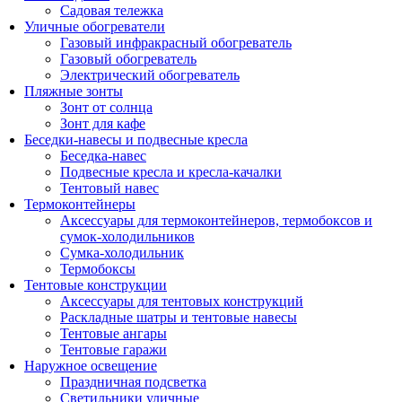
Садовая тележка
Уличные обогреватели
Газовый инфракрасный обогреватель
Газовый обогреватель
Электрический обогреватель
Пляжные зонты
Зонт от солнца
Зонт для кафе
Беседки-навесы и подвесные кресла
Беседка-навес
Подвесные кресла и кресла-качалки
Тентовый навес
Термоконтейнеры
Аксессуары для термоконтейнеров, термобоксов и
сумок-холодильников
Сумка-холодильник
Термобоксы
Тентовые конструкции
Аксессуары для тентовых конструкций
Раскладные шатры и тентовые навесы
Тентовые ангары
Тентовые гаражи
Наружное освещение
Праздничная подсветка
Светильники уличные