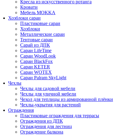
Кресла из искусственного ротанга
Кровати
Мебель MOKKA
Хозблоки сараи
Пластиковые сараи
Хозблоки
Металлические сараи
Тентовые сараи
Сарай из ДПК
Cараи LifeTime
Cараи WoodLook
Сараи BlackFox
Сараи KETER
Сараи WOTEX
Сараи Palram SkyLight
Чехлы
Чехлы для садовой мебели
Чехлы для уличной мебели
Чехол для теплицы из армированной плёнки
Чехлы-укрытия для растений
Ограждения
Пластиковые ограждения для террасы
Ограждения из ДПК
Ограждения для лестниц
Ограждение балкона