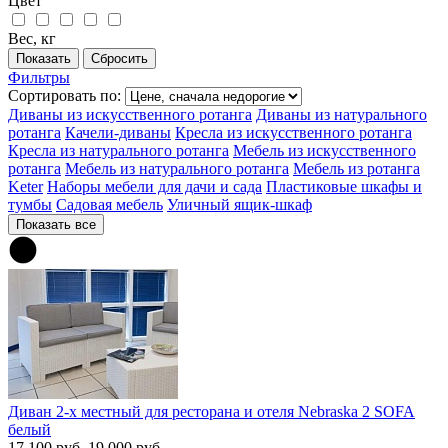
Цвет
Вес, кг
Фильтры
Сортировать по:
Диваны из искусственного ротанга
Диваны из натурального
ротанга
Качели-диваны
Кресла из искусственного ротанга
Кресла из натурального ротанга
Мебель из искусственного
ротанга
Мебель из натурального ротанга
Мебель из ротанга
Keter
Наборы мебели для дачи и сада
Пластиковые шкафы и
тумбы
Садовая мебель
Уличный ящик-шкаф
Показать все
Диван 2-х местный для ресторана и отеля Nebraska 2 SOFA
белый
17 100 руб.
19 000 руб.