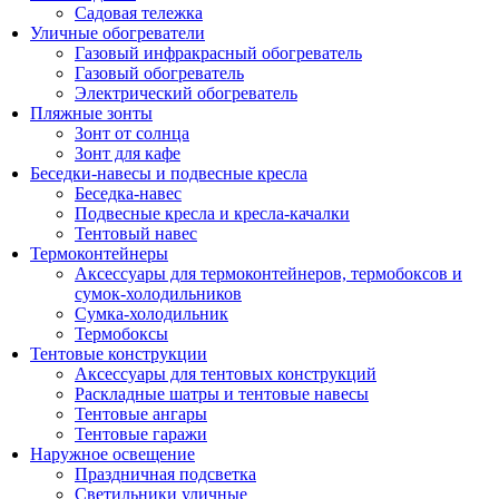
Садовая тележка
Уличные обогреватели
Газовый инфракрасный обогреватель
Газовый обогреватель
Электрический обогреватель
Пляжные зонты
Зонт от солнца
Зонт для кафе
Беседки-навесы и подвесные кресла
Беседка-навес
Подвесные кресла и кресла-качалки
Тентовый навес
Термоконтейнеры
Аксессуары для термоконтейнеров, термобоксов и
сумок-холодильников
Сумка-холодильник
Термобоксы
Тентовые конструкции
Аксессуары для тентовых конструкций
Раскладные шатры и тентовые навесы
Тентовые ангары
Тентовые гаражи
Наружное освещение
Праздничная подсветка
Светильники уличные