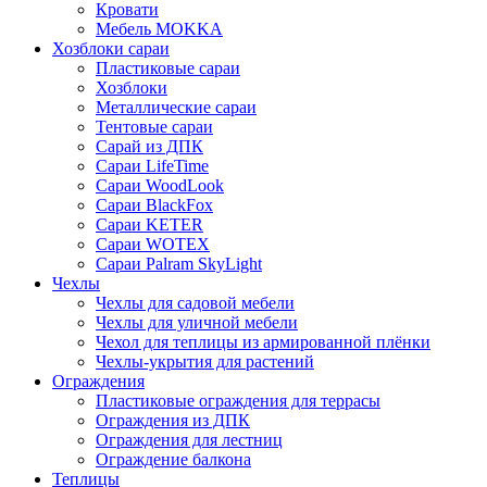
Кровати
Мебель MOKKA
Хозблоки сараи
Пластиковые сараи
Хозблоки
Металлические сараи
Тентовые сараи
Сарай из ДПК
Cараи LifeTime
Cараи WoodLook
Сараи BlackFox
Сараи KETER
Сараи WOTEX
Сараи Palram SkyLight
Чехлы
Чехлы для садовой мебели
Чехлы для уличной мебели
Чехол для теплицы из армированной плёнки
Чехлы-укрытия для растений
Ограждения
Пластиковые ограждения для террасы
Ограждения из ДПК
Ограждения для лестниц
Ограждение балкона
Теплицы