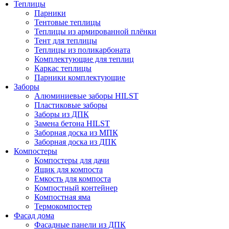
Теплицы
Парники
Тентовые теплицы
Теплицы из армированной плёнки
Тент для теплицы
Теплицы из поликарбоната
Комплектующие для теплиц
Каркас теплицы
Парники комплектующие
Заборы
Алюминиевые заборы HILST
Пластиковые заборы
Заборы из ДПК
Замена бетона HILST
Заборная доска из МПК
Заборная доска из ДПК
Компостеры
Компостеры для дачи
Ящик для компоста
Емкость для компоста
Компостный контейнер
Компостная яма
Термокомпостер
Фасад дома
Фасадные панели из ДПК