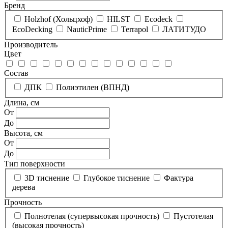
Бренд
Holzhof (Хольцхоф)
HILST
Ecodeck
EcoDecking
NauticPrime
Terrapol
ЛАТИТУДО
Производитель
Цвет
Состав
ДПК
Полиэтилен (ВПНД)
Длина, см
От
До
Высота, см
От
До
Тип поверхности
3D тиснение
Глубокое тиснение
Фактура
дерева
Прочность
Полнотелая (супервысокая прочность)
Пустотелая
(высокая прочность)