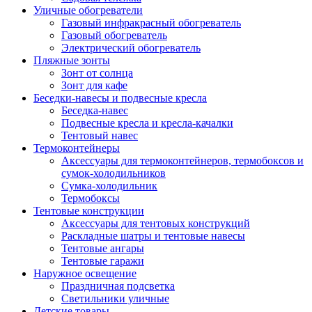
Уличные обогреватели
Газовый инфракрасный обогреватель
Газовый обогреватель
Электрический обогреватель
Пляжные зонты
Зонт от солнца
Зонт для кафе
Беседки-навесы и подвесные кресла
Беседка-навес
Подвесные кресла и кресла-качалки
Тентовый навес
Термоконтейнеры
Аксессуары для термоконтейнеров, термобоксов и
сумок-холодильников
Сумка-холодильник
Термобоксы
Тентовые конструкции
Аксессуары для тентовых конструкций
Раскладные шатры и тентовые навесы
Тентовые ангары
Тентовые гаражи
Наружное освещение
Праздничная подсветка
Светильники уличные
Детские товары