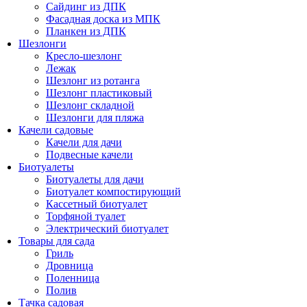
Сайдинг из ДПК
Фасадная доска из МПК
Планкен из ДПК
Шезлонги
Кресло-шезлонг
Лежак
Шезлонг из ротанга
Шезлонг пластиковый
Шезлонг складной
Шезлонги для пляжа
Качели садовые
Качели для дачи
Подвесные качели
Биотуалеты
Биотуалеты для дачи
Биотуалет компостирующий
Кассетный биотуалет
Торфяной туалет
Электрический биотуалет
Товары для сада
Гриль
Дровница
Поленница
Полив
Тачка садовая