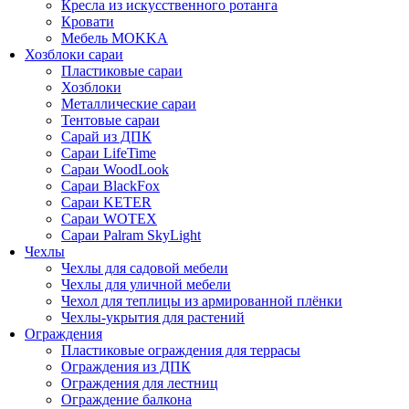
Кресла из искусственного ротанга
Кровати
Мебель MOKKA
Хозблоки сараи
Пластиковые сараи
Хозблоки
Металлические сараи
Тентовые сараи
Сарай из ДПК
Cараи LifeTime
Cараи WoodLook
Сараи BlackFox
Сараи KETER
Сараи WOTEX
Сараи Palram SkyLight
Чехлы
Чехлы для садовой мебели
Чехлы для уличной мебели
Чехол для теплицы из армированной плёнки
Чехлы-укрытия для растений
Ограждения
Пластиковые ограждения для террасы
Ограждения из ДПК
Ограждения для лестниц
Ограждение балкона