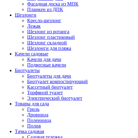
Фасадная доска из МПК
Планкен из ДПК
Шезлонги
Кресло-шезлонг
Лежак
Шезлонг из ротанга
Шезлонг пластиковый
Шезлонг складной
Шезлонги для пляжа
Качели садовые
Качели для дачи
Подвесные качели
Биотуалеты
Биотуалеты для дачи
Биотуалет компостирующий
Кассетный биотуалет
Торфяной туалет
Электрический биотуалет
Товары для сада
Гриль
Дровница
Поленница
Полив
Тачка садовая
Садовая тележка