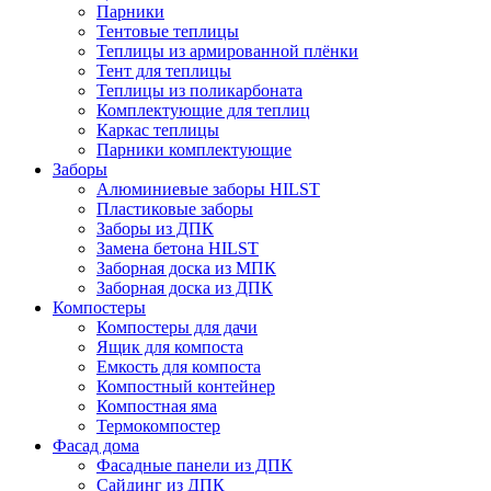
Парники
Тентовые теплицы
Теплицы из армированной плёнки
Тент для теплицы
Теплицы из поликарбоната
Комплектующие для теплиц
Каркас теплицы
Парники комплектующие
Заборы
Алюминиевые заборы HILST
Пластиковые заборы
Заборы из ДПК
Замена бетона HILST
Заборная доска из МПК
Заборная доска из ДПК
Компостеры
Компостеры для дачи
Ящик для компоста
Емкость для компоста
Компостный контейнер
Компостная яма
Термокомпостер
Фасад дома
Фасадные панели из ДПК
Сайдинг из ДПК