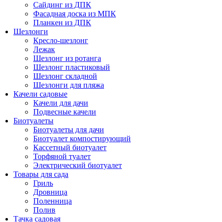
Сайдинг из ДПК
Фасадная доска из МПК
Планкен из ДПК
Шезлонги
Кресло-шезлонг
Лежак
Шезлонг из ротанга
Шезлонг пластиковый
Шезлонг складной
Шезлонги для пляжа
Качели садовые
Качели для дачи
Подвесные качели
Биотуалеты
Биотуалеты для дачи
Биотуалет компостирующий
Кассетный биотуалет
Торфяной туалет
Электрический биотуалет
Товары для сада
Гриль
Дровница
Поленница
Полив
Тачка садовая