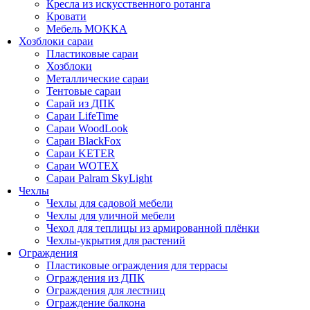
Кресла из искусственного ротанга
Кровати
Мебель MOKKA
Хозблоки сараи
Пластиковые сараи
Хозблоки
Металлические сараи
Тентовые сараи
Сарай из ДПК
Cараи LifeTime
Cараи WoodLook
Сараи BlackFox
Сараи KETER
Сараи WOTEX
Сараи Palram SkyLight
Чехлы
Чехлы для садовой мебели
Чехлы для уличной мебели
Чехол для теплицы из армированной плёнки
Чехлы-укрытия для растений
Ограждения
Пластиковые ограждения для террасы
Ограждения из ДПК
Ограждения для лестниц
Ограждение балкона