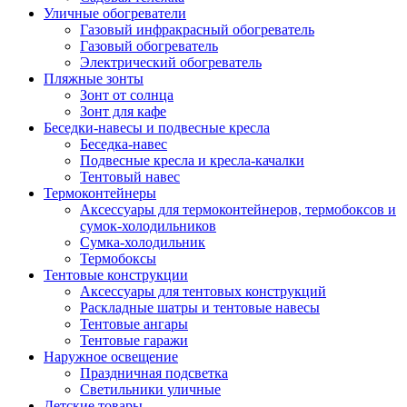
Уличные обогреватели
Газовый инфракрасный обогреватель
Газовый обогреватель
Электрический обогреватель
Пляжные зонты
Зонт от солнца
Зонт для кафе
Беседки-навесы и подвесные кресла
Беседка-навес
Подвесные кресла и кресла-качалки
Тентовый навес
Термоконтейнеры
Аксессуары для термоконтейнеров, термобоксов и
сумок-холодильников
Сумка-холодильник
Термобоксы
Тентовые конструкции
Аксессуары для тентовых конструкций
Раскладные шатры и тентовые навесы
Тентовые ангары
Тентовые гаражи
Наружное освещение
Праздничная подсветка
Светильники уличные
Детские товары