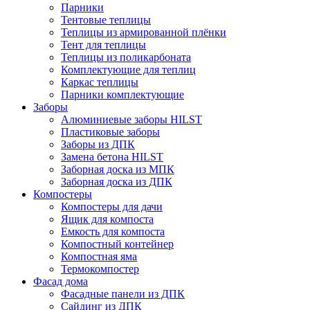
Парники
Тентовые теплицы
Теплицы из армированной плёнки
Тент для теплицы
Теплицы из поликарбоната
Комплектующие для теплиц
Каркас теплицы
Парники комплектующие
Заборы
Алюминиевые заборы HILST
Пластиковые заборы
Заборы из ДПК
Замена бетона HILST
Заборная доска из МПК
Заборная доска из ДПК
Компостеры
Компостеры для дачи
Ящик для компоста
Емкость для компоста
Компостный контейнер
Компостная яма
Термокомпостер
Фасад дома
Фасадные панели из ДПК
Сайдинг из ДПК