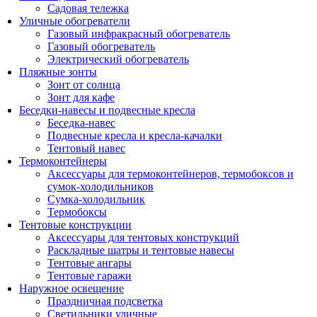
Садовая тележка
Уличные обогреватели
Газовый инфракрасный обогреватель
Газовый обогреватель
Электрический обогреватель
Пляжные зонты
Зонт от солнца
Зонт для кафе
Беседки-навесы и подвесные кресла
Беседка-навес
Подвесные кресла и кресла-качалки
Тентовый навес
Термоконтейнеры
Аксессуары для термоконтейнеров, термобоксов и
сумок-холодильников
Сумка-холодильник
Термобоксы
Тентовые конструкции
Аксессуары для тентовых конструкций
Раскладные шатры и тентовые навесы
Тентовые ангары
Тентовые гаражи
Наружное освещение
Праздничная подсветка
Светильники уличные