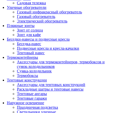
Садовая тележка
Уличные обогреватели
Газовый инфракрасный обогреватель
Газовый обогреватель
Электрический обогреватель
Пляжные зонты
Зонт от солнца
Зонт для кафе
Беседки-навесы и подвесные кресла
Беседка-навес
Подвесные кресла и кресла-качалки
Тентовый навес
Термоконтейнеры
Аксессуары для термоконтейнеров, термобоксов и
сумок-холодильников
Сумка-холодильник
Термобоксы
Тентовые конструкции
Аксессуары для тентовых конструкций
Раскладные шатры и тентовые навесы
Тентовые ангары
Тентовые гаражи
Наружное освещение
Праздничная подсветка
Светильники уличные