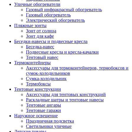
Уличные обогреватели
Газовый инфракрасный обогреватель
Газовый обогреватель
Электрический обогреватель
Пляжные зонты
Зонт от солнца
Зонт для кафе
Беседки-навесы и подвесные кресла
Беседка-навес
Подвесные кресла и кресла-качалки
Тентовый навес
Термоконтейнеры
Аксессуары для термоконтейнеров, термобоксов и
сумок-холодильников
Сумка-холодильник
Термобоксы
Тентовые конструкции
Аксессуары для тентовых конструкций
Раскладные шатры и тентовые навесы
Тентовые ангары
Тентовые гаражи
Наружное освещение
Праздничная подсветка
Светильники уличные
Детские товары