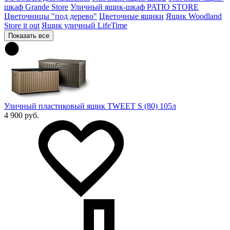
шкаф Grande Store
Уличный ящик-шкаф PATIO STORE
Цветочницы "под дерево"
Цветочные ящики
Ящик Woodland
Store it out
Ящик уличный LifeTime
Показать все
Уличный пластиковый ящик TWEET S (80) 105л
4 900 руб.