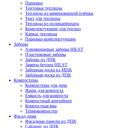
Парники
Тентовые теплицы
Теплицы из армированной плёнки
Тент для теплицы
Теплицы из поликарбоната
Комплектующие для теплиц
Каркас теплицы
Парники комплектующие
Заборы
Алюминиевые заборы HILST
Пластиковые заборы
Заборы из ДПК
Замена бетона HILST
Заборная доска из МПК
Заборная доска из ДПК
Компостеры
Компостеры для дачи
Ящик для компоста
Емкость для компоста
Компостный контейнер
Компостная яма
Термокомпостер
Фасад дома
Фасадные панели из ДПК
Сайдинг из ДПК