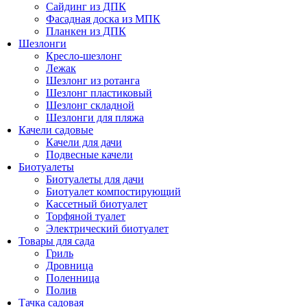
Сайдинг из ДПК
Фасадная доска из МПК
Планкен из ДПК
Шезлонги
Кресло-шезлонг
Лежак
Шезлонг из ротанга
Шезлонг пластиковый
Шезлонг складной
Шезлонги для пляжа
Качели садовые
Качели для дачи
Подвесные качели
Биотуалеты
Биотуалеты для дачи
Биотуалет компостирующий
Кассетный биотуалет
Торфяной туалет
Электрический биотуалет
Товары для сада
Гриль
Дровница
Поленница
Полив
Тачка садовая