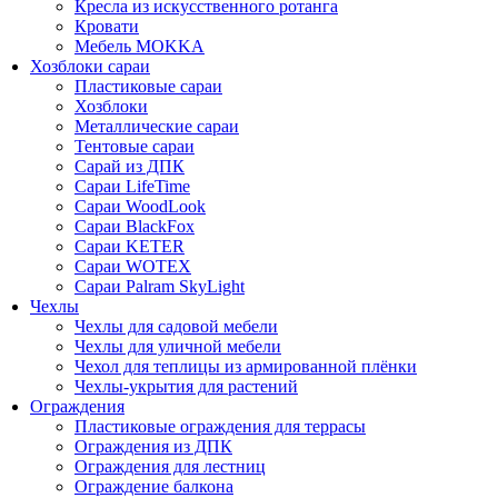
Кресла из искусственного ротанга
Кровати
Мебель MOKKA
Хозблоки сараи
Пластиковые сараи
Хозблоки
Металлические сараи
Тентовые сараи
Сарай из ДПК
Cараи LifeTime
Cараи WoodLook
Сараи BlackFox
Сараи KETER
Сараи WOTEX
Сараи Palram SkyLight
Чехлы
Чехлы для садовой мебели
Чехлы для уличной мебели
Чехол для теплицы из армированной плёнки
Чехлы-укрытия для растений
Ограждения
Пластиковые ограждения для террасы
Ограждения из ДПК
Ограждения для лестниц
Ограждение балкона