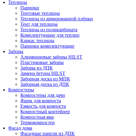
Теплицы
Парники
Тентовые теплицы
Теплицы из армированной плёнки
Тент для теплицы
Теплицы из поликарбоната
Комплектующие для теплиц
Каркас теплицы
Парники комплектующие
Заборы
Алюминиевые заборы HILST
Пластиковые заборы
Заборы из ДПК
Замена бетона HILST
Заборная доска из МПК
Заборная доска из ДПК
Компостеры
Компостеры для дачи
Ящик для компоста
Емкость для компоста
Компостный контейнер
Компостная яма
Термокомпостер
Фасад дома
Фасадные панели из ДПК