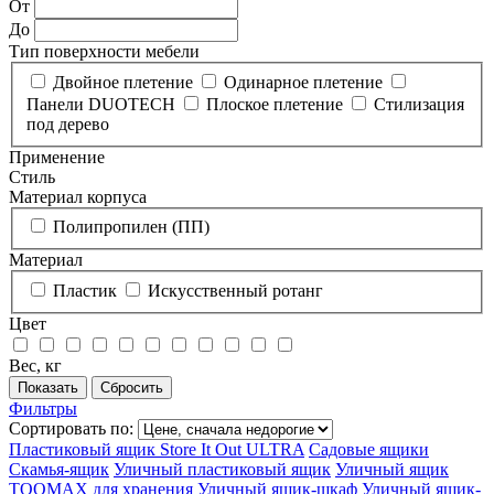
От
До
Тип поверхности мебели
Двойное плетение
Одинарное плетение
Панели DUOTECH
Плоское плетение
Стилизация
под дерево
Применение
Стиль
Материал корпуса
Полипропилен (ПП)
Материал
Пластик
Искусственный ротанг
Цвет
Вес, кг
Фильтры
Сортировать по:
Пластиковый ящик Store It Out ULTRA
Садовые ящики
Скамья-ящик
Уличный пластиковый ящик
Уличный ящик
TOOMAX для хранения
Уличный ящик-шкаф
Уличный ящик-