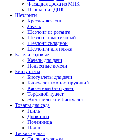
Фасадная доска из МПК
Планкен из ДПК
Шезлонги
Кресло-шезлонг
Лежак
Шезлонг из ротанга
Шезлонг пластиковый
Шезлонг складной
Шезлонги для пляжа
Качели садовые
Качели для дачи
Подвесные качели
Биотуалеты
Биотуалеты для дачи
Биотуалет компостирующий
Кассетный биотуалет
Торфяной туалет
Электрический биотуалет
Товары для сада
Гриль
Дровница
Поленница
Полив
Тачка садовая
Садовая тележка