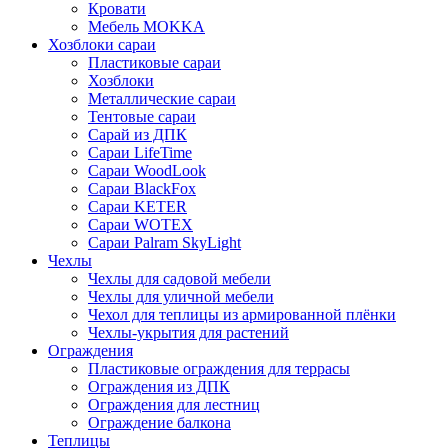
Кровати
Мебель MOKKA
Хозблоки сараи
Пластиковые сараи
Хозблоки
Металлические сараи
Тентовые сараи
Сарай из ДПК
Cараи LifeTime
Cараи WoodLook
Сараи BlackFox
Сараи KETER
Сараи WOTEX
Сараи Palram SkyLight
Чехлы
Чехлы для садовой мебели
Чехлы для уличной мебели
Чехол для теплицы из армированной плёнки
Чехлы-укрытия для растений
Ограждения
Пластиковые ограждения для террасы
Ограждения из ДПК
Ограждения для лестниц
Ограждение балкона
Теплицы