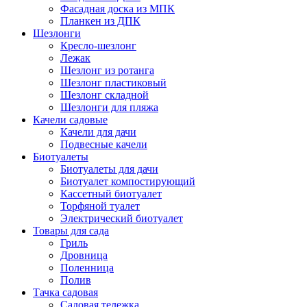
Фасадная доска из МПК
Планкен из ДПК
Шезлонги
Кресло-шезлонг
Лежак
Шезлонг из ротанга
Шезлонг пластиковый
Шезлонг складной
Шезлонги для пляжа
Качели садовые
Качели для дачи
Подвесные качели
Биотуалеты
Биотуалеты для дачи
Биотуалет компостирующий
Кассетный биотуалет
Торфяной туалет
Электрический биотуалет
Товары для сада
Гриль
Дровница
Поленница
Полив
Тачка садовая
Садовая тележка