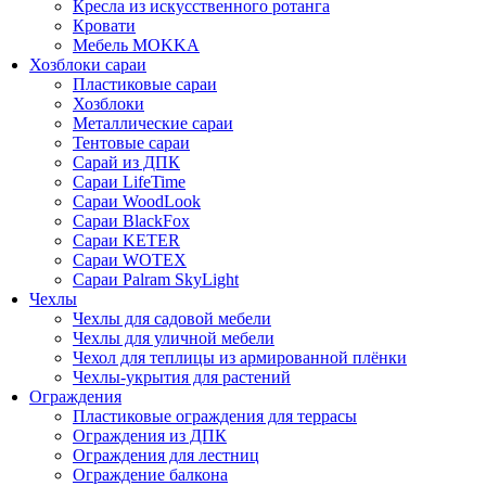
Кресла из искусственного ротанга
Кровати
Мебель MOKKA
Хозблоки сараи
Пластиковые сараи
Хозблоки
Металлические сараи
Тентовые сараи
Сарай из ДПК
Cараи LifeTime
Cараи WoodLook
Сараи BlackFox
Сараи KETER
Сараи WOTEX
Сараи Palram SkyLight
Чехлы
Чехлы для садовой мебели
Чехлы для уличной мебели
Чехол для теплицы из армированной плёнки
Чехлы-укрытия для растений
Ограждения
Пластиковые ограждения для террасы
Ограждения из ДПК
Ограждения для лестниц
Ограждение балкона