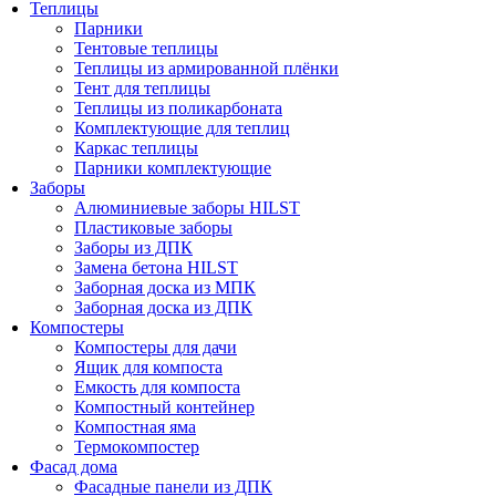
Теплицы
Парники
Тентовые теплицы
Теплицы из армированной плёнки
Тент для теплицы
Теплицы из поликарбоната
Комплектующие для теплиц
Каркас теплицы
Парники комплектующие
Заборы
Алюминиевые заборы HILST
Пластиковые заборы
Заборы из ДПК
Замена бетона HILST
Заборная доска из МПК
Заборная доска из ДПК
Компостеры
Компостеры для дачи
Ящик для компоста
Емкость для компоста
Компостный контейнер
Компостная яма
Термокомпостер
Фасад дома
Фасадные панели из ДПК