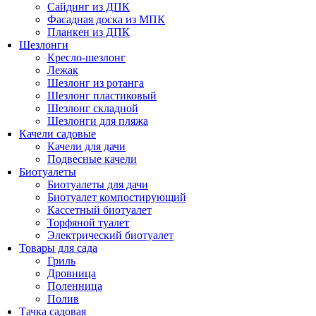
Сайдинг из ДПК
Фасадная доска из МПК
Планкен из ДПК
Шезлонги
Кресло-шезлонг
Лежак
Шезлонг из ротанга
Шезлонг пластиковый
Шезлонг складной
Шезлонги для пляжа
Качели садовые
Качели для дачи
Подвесные качели
Биотуалеты
Биотуалеты для дачи
Биотуалет компостирующий
Кассетный биотуалет
Торфяной туалет
Электрический биотуалет
Товары для сада
Гриль
Дровница
Поленница
Полив
Тачка садовая