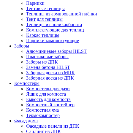
Парники
Тентовые теплицы
Теплицы из армированной плёнки
Тент для теплицы
Теплицы из поликарбоната
Комплектующие для теплиц
Каркас теплицы
Парники комплектующие
Заборы
Алюминиевые заборы HILST
Пластиковые заборы
Заборы из ДПК
Замена бетона HILST
Заборная доска из МПК
Заборная доска из ДПК
Компостеры
Компостеры для дачи
Ящик для компоста
Емкость для компоста
Компостный контейнер
Компостная яма
Термокомпостер
Фасад дома
Фасадные панели из ДПК
Сайдинг из ДПК