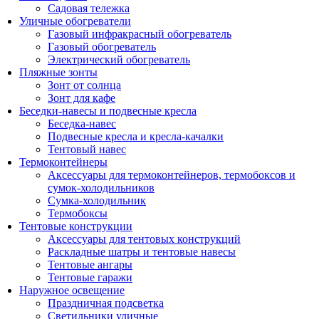
Садовая тележка
Уличные обогреватели
Газовый инфракрасный обогреватель
Газовый обогреватель
Электрический обогреватель
Пляжные зонты
Зонт от солнца
Зонт для кафе
Беседки-навесы и подвесные кресла
Беседка-навес
Подвесные кресла и кресла-качалки
Тентовый навес
Термоконтейнеры
Аксессуары для термоконтейнеров, термобоксов и
сумок-холодильников
Сумка-холодильник
Термобоксы
Тентовые конструкции
Аксессуары для тентовых конструкций
Раскладные шатры и тентовые навесы
Тентовые ангары
Тентовые гаражи
Наружное освещение
Праздничная подсветка
Светильники уличные