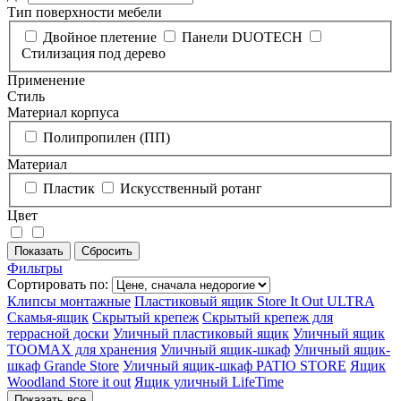
Тип поверхности мебели
Двойное плетение
Панели DUOTECH
Стилизация под дерево
Применение
Стиль
Материал корпуса
Полипропилен (ПП)
Материал
Пластик
Искусственный ротанг
Цвет
Фильтры
Сортировать по:
Клипсы монтажные
Пластиковый ящик Store It Out ULTRA
Скамья-ящик
Скрытый крепеж
Скрытый крепеж для
террасной доски
Уличный пластиковый ящик
Уличный ящик
TOOMAX для хранения
Уличный ящик-шкаф
Уличный ящик-
шкаф Grande Store
Уличный ящик-шкаф PATIO STORE
Ящик
Woodland Store it out
Ящик уличный LifeTime
Показать все