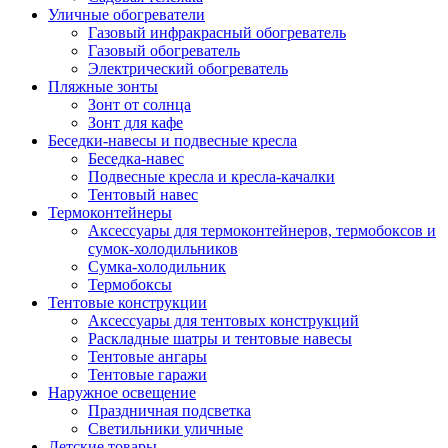
Уличные обогреватели
Газовый инфракрасный обогреватель
Газовый обогреватель
Электрический обогреватель
Пляжные зонты
Зонт от солнца
Зонт для кафе
Беседки-навесы и подвесные кресла
Беседка-навес
Подвесные кресла и кресла-качалки
Тентовый навес
Термоконтейнеры
Аксессуары для термоконтейнеров, термобоксов и
сумок-холодильников
Сумка-холодильник
Термобоксы
Тентовые конструкции
Аксессуары для тентовых конструкций
Раскладные шатры и тентовые навесы
Тентовые ангары
Тентовые гаражи
Наружное освещение
Праздничная подсветка
Светильники уличные
Детские товары