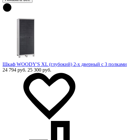
Шкаф WOODY'S XL (глубокий) 2-х дверный с 3 полками
24 794 руб.
25 300 руб.