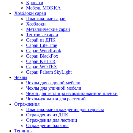
Кровати
Мебель MOKKA
Хозблоки сараи
Пластиковые сараи
Хозблоки
Металлические сараи
Тентовые сараи
Сарай из ДПК
Cараи LifeTime
Cараи WoodLook
Сараи BlackFox
Сараи KETER
Сараи WOTEX
Сараи Palram SkyLight
Чехлы
Чехлы для садовой мебели
Чехлы для уличной мебели
Чехол для теплицы из армированной плёнки
Чехлы-укрытия для растений
Ограждения
Пластиковые ограждения для террасы
Ограждения из ДПК
Ограждения для лестниц
Ограждение балкона
Теплицы