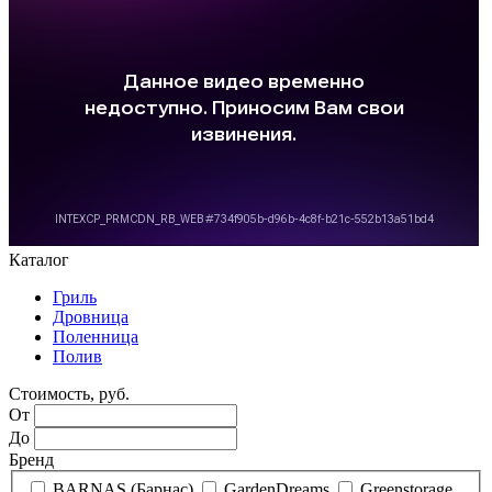
Каталог
Гриль
Дровница
Поленница
Полив
Стоимость, руб.
От
До
Бренд
BARNAS (Барнас)
GardenDreams
Greenstorage