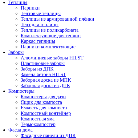
Теплицы
Парники
Тентовые теплицы
Теплицы из армированной плёнки
Тент для теплицы
Теплицы из поликарбоната
Комплектующие для теплиц
Каркас теплицы
Парники комплектующие
Заборы
Алюминиевые заборы HILST
Пластиковые заборы
Заборы из ДПК
Замена бетона HILST
Заборная доска из МПК
Заборная доска из ДПК
Компостеры
Компостеры для дачи
Ящик для компоста
Емкость для компоста
Компостный контейнер
Компостная яма
Термокомпостер
Фасад дома
Фасадные панели из ДПК