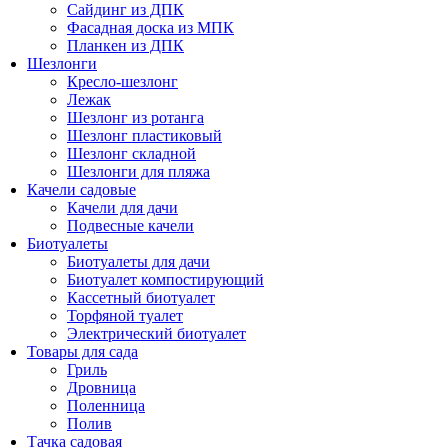
Сайдинг из ДПК
Фасадная доска из МПК
Планкен из ДПК
Шезлонги
Кресло-шезлонг
Лежак
Шезлонг из ротанга
Шезлонг пластиковый
Шезлонг складной
Шезлонги для пляжа
Качели садовые
Качели для дачи
Подвесные качели
Биотуалеты
Биотуалеты для дачи
Биотуалет компостирующий
Кассетный биотуалет
Торфяной туалет
Электрический биотуалет
Товары для сада
Гриль
Дровница
Поленница
Полив
Тачка садовая