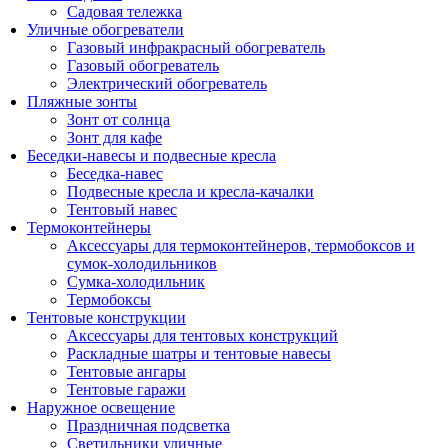
Садовая тележка
Уличные обогреватели
Газовый инфракрасный обогреватель
Газовый обогреватель
Электрический обогреватель
Пляжные зонты
Зонт от солнца
Зонт для кафе
Беседки-навесы и подвесные кресла
Беседка-навес
Подвесные кресла и кресла-качалки
Тентовый навес
Термоконтейнеры
Аксессуары для термоконтейнеров, термобоксов и
сумок-холодильников
Сумка-холодильник
Термобоксы
Тентовые конструкции
Аксессуары для тентовых конструкций
Раскладные шатры и тентовые навесы
Тентовые ангары
Тентовые гаражи
Наружное освещение
Праздничная подсветка
Светильники уличные