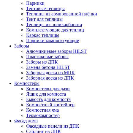
Парники
Тентовые теплицы
Теплицы из армированной плёнки
Тент для теплицы
Теплицы из поликарбоната
Комплектующие для теплиц
Каркас теплицы
Парники комплектующие
Заборы
Алюминиевые заборы HILST
Пластиковые заборы
Заборы из ДПК
Замена бетона HILST
Заборная доска из МПК
Заборная доска из ДПК
Компостеры
Компостеры для дачи
Ящик для компоста
Емкость для компоста
Компостный контейнер
Компостная яма
Термокомпостер
Фасад дома
Фасадные панели из ДПК
Сайдинг из ДПК