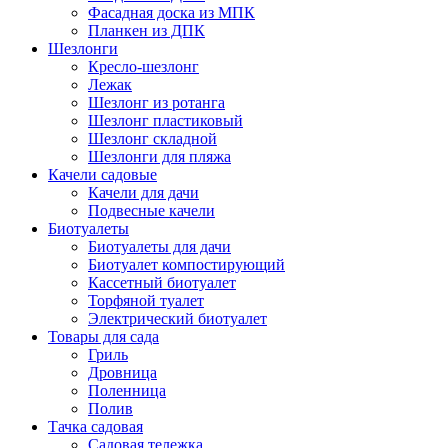
Фасадная доска из МПК
Планкен из ДПК
Шезлонги
Кресло-шезлонг
Лежак
Шезлонг из ротанга
Шезлонг пластиковый
Шезлонг складной
Шезлонги для пляжа
Качели садовые
Качели для дачи
Подвесные качели
Биотуалеты
Биотуалеты для дачи
Биотуалет компостирующий
Кассетный биотуалет
Торфяной туалет
Электрический биотуалет
Товары для сада
Гриль
Дровница
Поленница
Полив
Тачка садовая
Садовая тележка