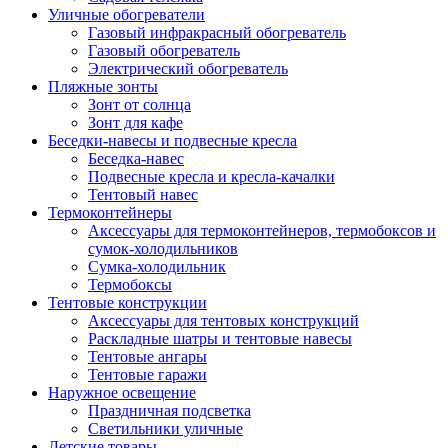
Уличные обогреватели
Газовый инфракрасный обогреватель
Газовый обогреватель
Электрический обогреватель
Пляжные зонты
Зонт от солнца
Зонт для кафе
Беседки-навесы и подвесные кресла
Беседка-навес
Подвесные кресла и кресла-качалки
Тентовый навес
Термоконтейнеры
Аксессуары для термоконтейнеров, термобоксов и
сумок-холодильников
Сумка-холодильник
Термобоксы
Тентовые конструкции
Аксессуары для тентовых конструкций
Раскладные шатры и тентовые навесы
Тентовые ангары
Тентовые гаражи
Наружное освещение
Праздничная подсветка
Светильники уличные
Детские товары