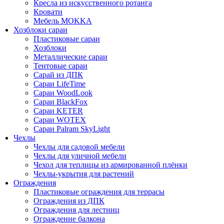
Кресла из искусственного ротанга
Кровати
Мебель MOKKA
Хозблоки сараи
Пластиковые сараи
Хозблоки
Металлические сараи
Тентовые сараи
Сарай из ДПК
Cараи LifeTime
Cараи WoodLook
Сараи BlackFox
Сараи KETER
Сараи WOTEX
Сараи Palram SkyLight
Чехлы
Чехлы для садовой мебели
Чехлы для уличной мебели
Чехол для теплицы из армированной плёнки
Чехлы-укрытия для растений
Ограждения
Пластиковые ограждения для террасы
Ограждения из ДПК
Ограждения для лестниц
Ограждение балкона