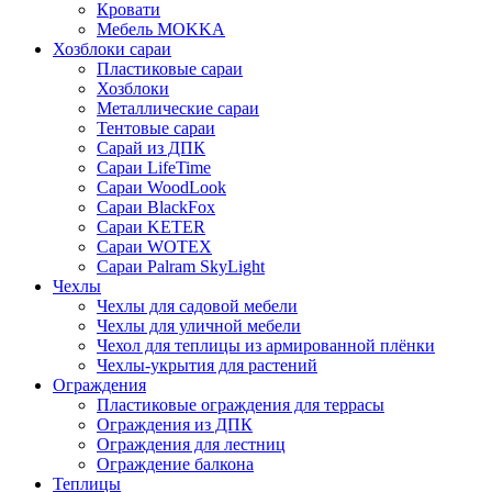
Кровати
Мебель MOKKA
Хозблоки сараи
Пластиковые сараи
Хозблоки
Металлические сараи
Тентовые сараи
Сарай из ДПК
Cараи LifeTime
Cараи WoodLook
Сараи BlackFox
Сараи KETER
Сараи WOTEX
Сараи Palram SkyLight
Чехлы
Чехлы для садовой мебели
Чехлы для уличной мебели
Чехол для теплицы из армированной плёнки
Чехлы-укрытия для растений
Ограждения
Пластиковые ограждения для террасы
Ограждения из ДПК
Ограждения для лестниц
Ограждение балкона
Теплицы