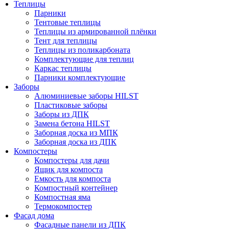
Теплицы
Парники
Тентовые теплицы
Теплицы из армированной плёнки
Тент для теплицы
Теплицы из поликарбоната
Комплектующие для теплиц
Каркас теплицы
Парники комплектующие
Заборы
Алюминиевые заборы HILST
Пластиковые заборы
Заборы из ДПК
Замена бетона HILST
Заборная доска из МПК
Заборная доска из ДПК
Компостеры
Компостеры для дачи
Ящик для компоста
Емкость для компоста
Компостный контейнер
Компостная яма
Термокомпостер
Фасад дома
Фасадные панели из ДПК