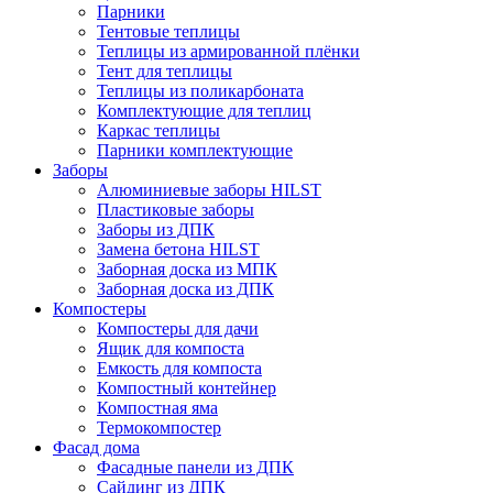
Парники
Тентовые теплицы
Теплицы из армированной плёнки
Тент для теплицы
Теплицы из поликарбоната
Комплектующие для теплиц
Каркас теплицы
Парники комплектующие
Заборы
Алюминиевые заборы HILST
Пластиковые заборы
Заборы из ДПК
Замена бетона HILST
Заборная доска из МПК
Заборная доска из ДПК
Компостеры
Компостеры для дачи
Ящик для компоста
Емкость для компоста
Компостный контейнер
Компостная яма
Термокомпостер
Фасад дома
Фасадные панели из ДПК
Сайдинг из ДПК