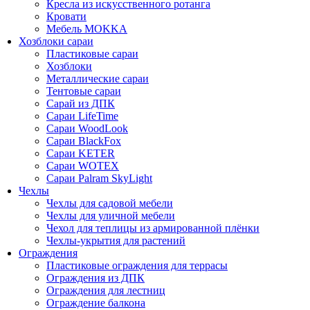
Кресла из искусственного ротанга
Кровати
Мебель MOKKA
Хозблоки сараи
Пластиковые сараи
Хозблоки
Металлические сараи
Тентовые сараи
Сарай из ДПК
Cараи LifeTime
Cараи WoodLook
Сараи BlackFox
Сараи KETER
Сараи WOTEX
Сараи Palram SkyLight
Чехлы
Чехлы для садовой мебели
Чехлы для уличной мебели
Чехол для теплицы из армированной плёнки
Чехлы-укрытия для растений
Ограждения
Пластиковые ограждения для террасы
Ограждения из ДПК
Ограждения для лестниц
Ограждение балкона