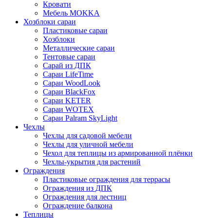
Кровати
Мебель MOKKA
Хозблоки сараи
Пластиковые сараи
Хозблоки
Металлические сараи
Тентовые сараи
Сарай из ДПК
Cараи LifeTime
Cараи WoodLook
Сараи BlackFox
Сараи KETER
Сараи WOTEX
Сараи Palram SkyLight
Чехлы
Чехлы для садовой мебели
Чехлы для уличной мебели
Чехол для теплицы из армированной плёнки
Чехлы-укрытия для растений
Ограждения
Пластиковые ограждения для террасы
Ограждения из ДПК
Ограждения для лестниц
Ограждение балкона
Теплицы