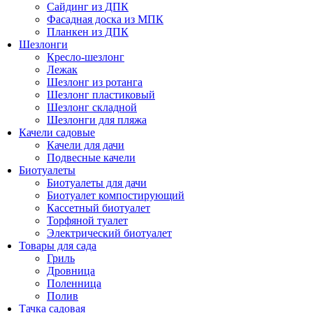
Сайдинг из ДПК
Фасадная доска из МПК
Планкен из ДПК
Шезлонги
Кресло-шезлонг
Лежак
Шезлонг из ротанга
Шезлонг пластиковый
Шезлонг складной
Шезлонги для пляжа
Качели садовые
Качели для дачи
Подвесные качели
Биотуалеты
Биотуалеты для дачи
Биотуалет компостирующий
Кассетный биотуалет
Торфяной туалет
Электрический биотуалет
Товары для сада
Гриль
Дровница
Поленница
Полив
Тачка садовая