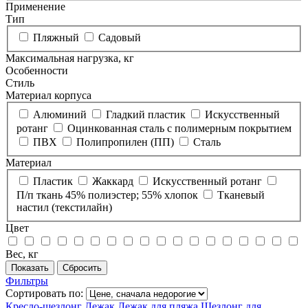
Применение
Тип
Пляжный
Садовый
Максимальная нагрузка, кг
Особенности
Стиль
Материал корпуса
Алюминий
Гладкий пластик
Искусственный
ротанг
Оцинкованная сталь с полимерным покрытием
ПВХ
Полипропилен (ПП)
Сталь
Материал
Пластик
Жаккард
Искусственный ротанг
П/п ткань 45% полиэстер; 55% хлопок
Тканевый
настил (текстилайн)
Цвет
Вес, кг
Фильтры
Сортировать по:
Кресло-шезлонг
Лежак
Лежак для пляжа
Шезлонг для