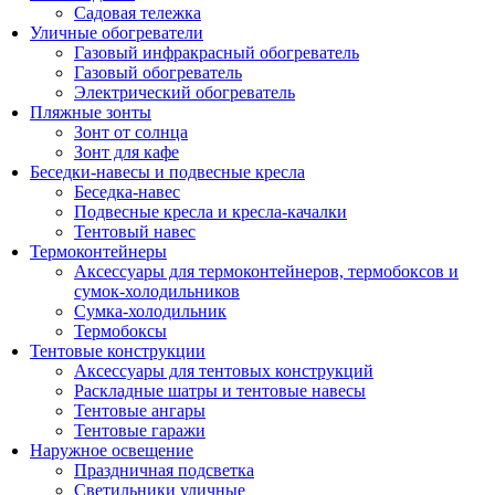
Садовая тележка
Уличные обогреватели
Газовый инфракрасный обогреватель
Газовый обогреватель
Электрический обогреватель
Пляжные зонты
Зонт от солнца
Зонт для кафе
Беседки-навесы и подвесные кресла
Беседка-навес
Подвесные кресла и кресла-качалки
Тентовый навес
Термоконтейнеры
Аксессуары для термоконтейнеров, термобоксов и
сумок-холодильников
Сумка-холодильник
Термобоксы
Тентовые конструкции
Аксессуары для тентовых конструкций
Раскладные шатры и тентовые навесы
Тентовые ангары
Тентовые гаражи
Наружное освещение
Праздничная подсветка
Светильники уличные