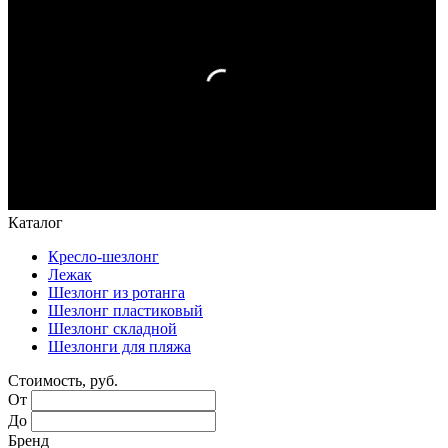
Каталог
Кресло-шезлонг
Лежак
Шезлонг из ротанга
Шезлонг пластиковый
Шезлонг складной
Шезлонги для пляжа
Стоимость, руб.
От
До
Бренд