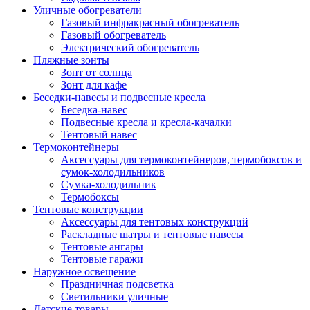
Уличные обогреватели
Газовый инфракрасный обогреватель
Газовый обогреватель
Электрический обогреватель
Пляжные зонты
Зонт от солнца
Зонт для кафе
Беседки-навесы и подвесные кресла
Беседка-навес
Подвесные кресла и кресла-качалки
Тентовый навес
Термоконтейнеры
Аксессуары для термоконтейнеров, термобоксов и
сумок-холодильников
Сумка-холодильник
Термобоксы
Тентовые конструкции
Аксессуары для тентовых конструкций
Раскладные шатры и тентовые навесы
Тентовые ангары
Тентовые гаражи
Наружное освещение
Праздничная подсветка
Светильники уличные
Детские товары