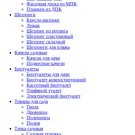
Фасадная доска из МПК
Планкен из ДПК
Шезлонги
Кресло-шезлонг
Лежак
Шезлонг из ротанга
Шезлонг пластиковый
Шезлонг складной
Шезлонги для пляжа
Качели садовые
Качели для дачи
Подвесные качели
Биотуалеты
Биотуалеты для дачи
Биотуалет компостирующий
Кассетный биотуалет
Торфяной туалет
Электрический биотуалет
Товары для сада
Гриль
Дровница
Поленница
Полив
Тачка садовая
Садовая тележка