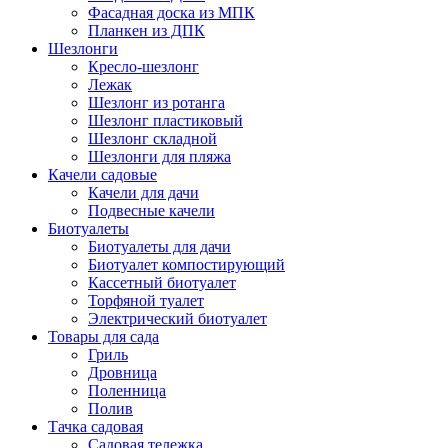
Фасадная доска из МПК
Планкен из ДПК
Шезлонги
Кресло-шезлонг
Лежак
Шезлонг из ротанга
Шезлонг пластиковый
Шезлонг складной
Шезлонги для пляжа
Качели садовые
Качели для дачи
Подвесные качели
Биотуалеты
Биотуалеты для дачи
Биотуалет компостирующий
Кассетный биотуалет
Торфяной туалет
Электрический биотуалет
Товары для сада
Гриль
Дровница
Поленница
Полив
Тачка садовая
Садовая тележка