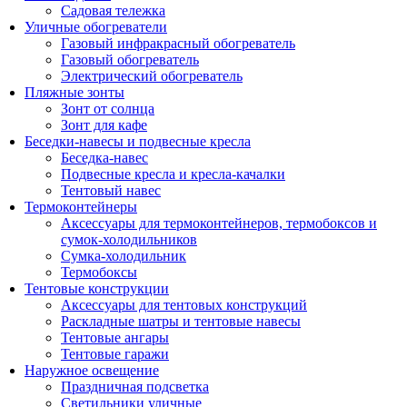
Садовая тележка
Уличные обогреватели
Газовый инфракрасный обогреватель
Газовый обогреватель
Электрический обогреватель
Пляжные зонты
Зонт от солнца
Зонт для кафе
Беседки-навесы и подвесные кресла
Беседка-навес
Подвесные кресла и кресла-качалки
Тентовый навес
Термоконтейнеры
Аксессуары для термоконтейнеров, термобоксов и
сумок-холодильников
Сумка-холодильник
Термобоксы
Тентовые конструкции
Аксессуары для тентовых конструкций
Раскладные шатры и тентовые навесы
Тентовые ангары
Тентовые гаражи
Наружное освещение
Праздничная подсветка
Светильники уличные