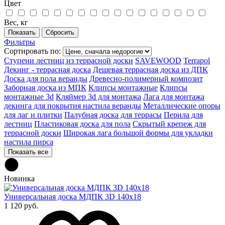
Цвет
Вес, кг
Фильтры
Сортировать по:
Ступени лестниц из террасной доски
SAVEWOOD
Terrapol
Декинг - террасная доска
Дешевая террасная доска из ДПК
Доска для пола веранды
Древесно-полимерный композит
Заборная доска из МПК
Клипсы монтажные
Клипсы
монтажные 3d
Кляймер 3d для монтажа
Лага для монтажа
декинга для покрытия настила веранды
Металлические опоры
для лаг и плитки
Палубная доска для террасы
Перила для
лестниц
Пластиковая доска для пола
Скрытый крепеж для
террасной доски
Широкая лага большой формы для укладки
настила пирса
Показать все
Новинка
Универсальная доска МДПК 3D 140x18
1 120 руб.