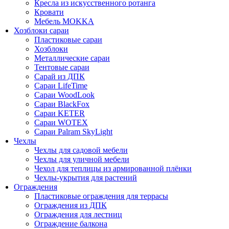
Кресла из искусственного ротанга
Кровати
Мебель MOKKA
Хозблоки сараи
Пластиковые сараи
Хозблоки
Металлические сараи
Тентовые сараи
Сарай из ДПК
Cараи LifeTime
Cараи WoodLook
Сараи BlackFox
Сараи KETER
Сараи WOTEX
Сараи Palram SkyLight
Чехлы
Чехлы для садовой мебели
Чехлы для уличной мебели
Чехол для теплицы из армированной плёнки
Чехлы-укрытия для растений
Ограждения
Пластиковые ограждения для террасы
Ограждения из ДПК
Ограждения для лестниц
Ограждение балкона