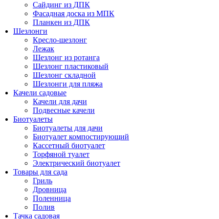
Сайдинг из ДПК
Фасадная доска из МПК
Планкен из ДПК
Шезлонги
Кресло-шезлонг
Лежак
Шезлонг из ротанга
Шезлонг пластиковый
Шезлонг складной
Шезлонги для пляжа
Качели садовые
Качели для дачи
Подвесные качели
Биотуалеты
Биотуалеты для дачи
Биотуалет компостирующий
Кассетный биотуалет
Торфяной туалет
Электрический биотуалет
Товары для сада
Гриль
Дровница
Поленница
Полив
Тачка садовая