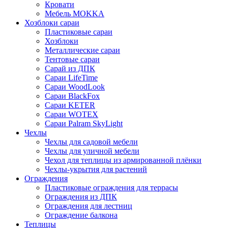
Кровати
Мебель MOKKA
Хозблоки сараи
Пластиковые сараи
Хозблоки
Металлические сараи
Тентовые сараи
Сарай из ДПК
Cараи LifeTime
Cараи WoodLook
Сараи BlackFox
Сараи KETER
Сараи WOTEX
Сараи Palram SkyLight
Чехлы
Чехлы для садовой мебели
Чехлы для уличной мебели
Чехол для теплицы из армированной плёнки
Чехлы-укрытия для растений
Ограждения
Пластиковые ограждения для террасы
Ограждения из ДПК
Ограждения для лестниц
Ограждение балкона
Теплицы