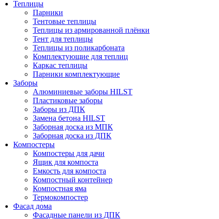
Теплицы
Парники
Тентовые теплицы
Теплицы из армированной плёнки
Тент для теплицы
Теплицы из поликарбоната
Комплектующие для теплиц
Каркас теплицы
Парники комплектующие
Заборы
Алюминиевые заборы HILST
Пластиковые заборы
Заборы из ДПК
Замена бетона HILST
Заборная доска из МПК
Заборная доска из ДПК
Компостеры
Компостеры для дачи
Ящик для компоста
Емкость для компоста
Компостный контейнер
Компостная яма
Термокомпостер
Фасад дома
Фасадные панели из ДПК