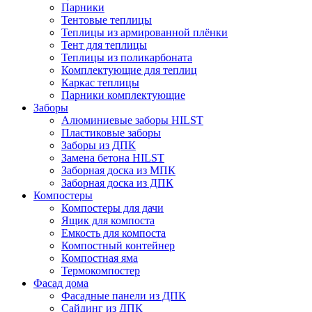
Парники
Тентовые теплицы
Теплицы из армированной плёнки
Тент для теплицы
Теплицы из поликарбоната
Комплектующие для теплиц
Каркас теплицы
Парники комплектующие
Заборы
Алюминиевые заборы HILST
Пластиковые заборы
Заборы из ДПК
Замена бетона HILST
Заборная доска из МПК
Заборная доска из ДПК
Компостеры
Компостеры для дачи
Ящик для компоста
Емкость для компоста
Компостный контейнер
Компостная яма
Термокомпостер
Фасад дома
Фасадные панели из ДПК
Сайдинг из ДПК