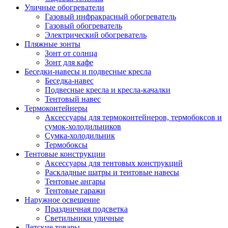
Уличные обогреватели
Газовый инфракрасный обогреватель
Газовый обогреватель
Электрический обогреватель
Пляжные зонты
Зонт от солнца
Зонт для кафе
Беседки-навесы и подвесные кресла
Беседка-навес
Подвесные кресла и кресла-качалки
Тентовый навес
Термоконтейнеры
Аксессуары для термоконтейнеров, термобоксов и
сумок-холодильников
Сумка-холодильник
Термобоксы
Тентовые конструкции
Аксессуары для тентовых конструкций
Раскладные шатры и тентовые навесы
Тентовые ангары
Тентовые гаражи
Наружное освещение
Праздничная подсветка
Светильники уличные
Детские товары