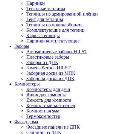
Парники
Тентовые теплицы
Теплицы из армированной плёнки
Тент для теплицы
Теплицы из поликарбоната
Комплектующие для теплиц
Каркас теплицы
Парники комплектующие
Заборы
Алюминиевые заборы HILST
Пластиковые заборы
Заборы из ДПК
Замена бетона HILST
Заборная доска из МПК
Заборная доска из ДПК
Компостеры
Компостеры для дачи
Ящик для компоста
Емкость для компоста
Компостный контейнер
Компостная яма
Термокомпостер
Фасад дома
Фасадные панели из ДПК
Сайдинг из ДПК