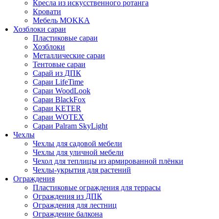
Кресла из искусственного ротанга
Кровати
Мебель MOKKA
Хозблоки сараи
Пластиковые сараи
Хозблоки
Металлические сараи
Тентовые сараи
Сарай из ДПК
Cараи LifeTime
Cараи WoodLook
Сараи BlackFox
Сараи KETER
Сараи WOTEX
Сараи Palram SkyLight
Чехлы
Чехлы для садовой мебели
Чехлы для уличной мебели
Чехол для теплицы из армированной плёнки
Чехлы-укрытия для растений
Ограждения
Пластиковые ограждения для террасы
Ограждения из ДПК
Ограждения для лестниц
Ограждение балкона