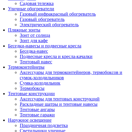
Садовая тележка
Уличные обогреватели
Газовый инфракрасный обогреватель
Газовый обогреватель
Электрический обогреватель
Пляжные зонты
Зонт от солнца
Зонт для кафе
Беседки-навесы и подвесные кресла
Беседка-навес
Подвесные кресла и кресла-качалки
Тентовый навес
Термоконтейнеры
Аксессуары для термоконтейнеров, термобоксов и
сумок-холодильников
Сумка-холодильник
Термобоксы
Тентовые конструкции
Аксессуары для тентовых конструкций
Раскладные шатры и тентовые навесы
Тентовые ангары
Тентовые гаражи
Наружное освещение
Праздничная подсветка
Светильники уличные