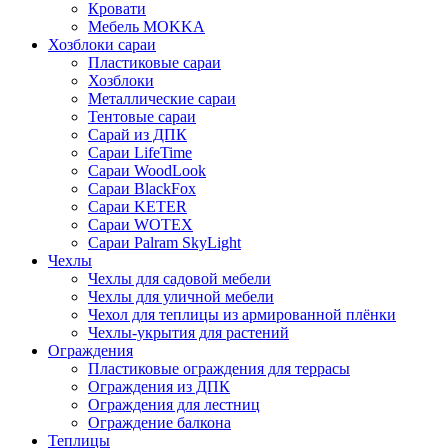
Кровати
Мебель MOKKA
Хозблоки сараи
Пластиковые сараи
Хозблоки
Металлические сараи
Тентовые сараи
Сарай из ДПК
Cараи LifeTime
Cараи WoodLook
Сараи BlackFox
Сараи KETER
Сараи WOTEX
Сараи Palram SkyLight
Чехлы
Чехлы для садовой мебели
Чехлы для уличной мебели
Чехол для теплицы из армированной плёнки
Чехлы-укрытия для растений
Ограждения
Пластиковые ограждения для террасы
Ограждения из ДПК
Ограждения для лестниц
Ограждение балкона
Теплицы