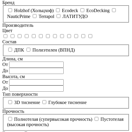
Бренд
Holzhof (Хольцхоф)
Ecodeck
EcoDecking
NauticPrime
Terrapol
ЛАТИТУДО
Производитель
Цвет
Состав
ДПК
Полиэтилен (ВПНД)
Длина, см
От
До
Высота, см
От
До
Тип поверхности
3D тиснение
Глубокое тиснение
Прочность
Полнотелая (супервысокая прочность)
Пустотелая
(высокая прочность)