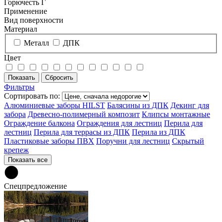
Горючесть Г
Применение
Вид поверхности
Материал
Металл
ДПК
Цвет
Фильтры
Сортировать по:
Алюминиевые заборы HILST
Балясины из ДПК
Декинг для
забора
Древесно-полимерный композит
Клипсы монтажные
Ограждение балкона
Ограждения для лестниц
Перила для
лестниц
Перила для террасы из ДПК
Перила из ДПК
Пластиковые заборы ПВХ
Поручни для лестниц
Скрытый
крепеж
Показать все
Спецпредложение