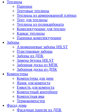
Теплицы
Парники
Тентовые теплицы
Теплицы из армированной плёнки
Тент для теплицы
Теплицы из поликарбоната
Комплектующие для теплиц
Каркас теплицы
Парники комплектующие
Заборы
Алюминиевые заборы HILST
Пластиковые заборы
Заборы из ДПК
Замена бетона HILST
Заборная доска из МПК
Заборная доска из ДПК
Компостеры
Компостеры для дачи
Ящик для компоста
Емкость для компоста
Компостный контейнер
Компостная яма
Термокомпостер
Фасад дома
Фасадные панели из ДПК