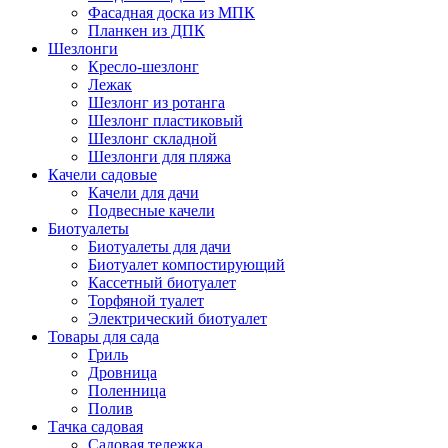
Фасадная доска из МПК
Планкен из ДПК
Шезлонги
Кресло-шезлонг
Лежак
Шезлонг из ротанга
Шезлонг пластиковый
Шезлонг складной
Шезлонги для пляжа
Качели садовые
Качели для дачи
Подвесные качели
Биотуалеты
Биотуалеты для дачи
Биотуалет компостирующий
Кассетный биотуалет
Торфяной туалет
Электрический биотуалет
Товары для сада
Гриль
Дровница
Поленница
Полив
Тачка садовая
Садовая тележка