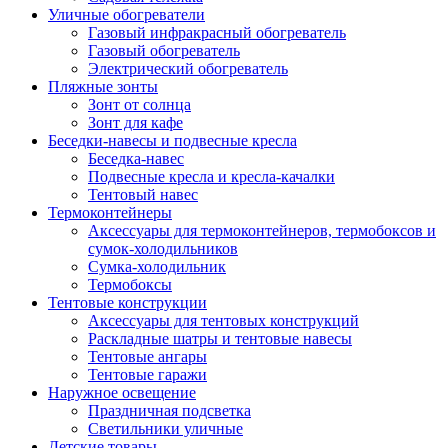
Уличные обогреватели
Газовый инфракрасный обогреватель
Газовый обогреватель
Электрический обогреватель
Пляжные зонты
Зонт от солнца
Зонт для кафе
Беседки-навесы и подвесные кресла
Беседка-навес
Подвесные кресла и кресла-качалки
Тентовый навес
Термоконтейнеры
Аксессуары для термоконтейнеров, термобоксов и
сумок-холодильников
Сумка-холодильник
Термобоксы
Тентовые конструкции
Аксессуары для тентовых конструкций
Раскладные шатры и тентовые навесы
Тентовые ангары
Тентовые гаражи
Наружное освещение
Праздничная подсветка
Светильники уличные
Детские товары