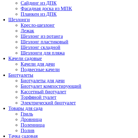
Сайдинг из ДПК
Фасадная доска из МПК
Планкен из ДПК
Шезлонги
Кресло-шезлонг
Лежак
Шезлонг из ротанга
Шезлонг пластиковый
Шезлонг складной
Шезлонги для пляжа
Качели садовые
Качели для дачи
Подвесные качели
Биотуалеты
Биотуалеты для дачи
Биотуалет компостирующий
Кассетный биотуалет
Торфяной туалет
Электрический биотуалет
Товары для сада
Гриль
Дровница
Поленница
Полив
Тачка садовая