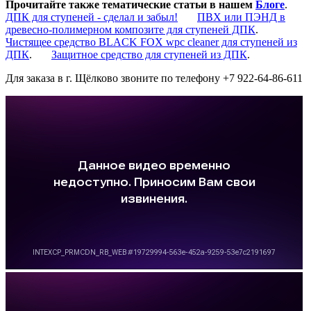
Прочитайте также тематические статьи в нашем
Блоге
.
ДПК для ступеней - сделал и забыл!
ПВХ или ПЭНД в
древесно-полимерном композите для ступеней ДПК
.
Чистящее средство BLACK FOX wpc cleaner для ступеней из
ДПК
.
Защитное средство для ступеней из ДПК
.
Для заказа в г. Щёлково звоните по телефону +7 922-64-86-611