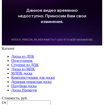
Каталог
Доска из ДПК
Подступенок
Ступени из ДПК
Доска из МПК
МДПК доска
Комплектующие для доски
Дешевая террасная доска
Палубная доска
Доска Премиум
Стоимость, руб.
От