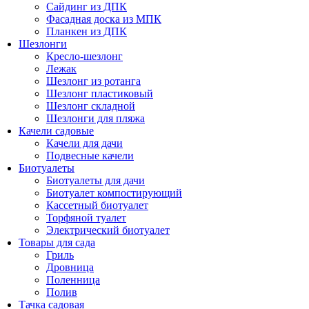
Сайдинг из ДПК
Фасадная доска из МПК
Планкен из ДПК
Шезлонги
Кресло-шезлонг
Лежак
Шезлонг из ротанга
Шезлонг пластиковый
Шезлонг складной
Шезлонги для пляжа
Качели садовые
Качели для дачи
Подвесные качели
Биотуалеты
Биотуалеты для дачи
Биотуалет компостирующий
Кассетный биотуалет
Торфяной туалет
Электрический биотуалет
Товары для сада
Гриль
Дровница
Поленница
Полив
Тачка садовая