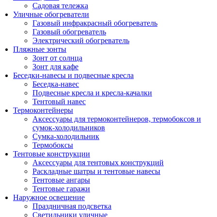
Садовая тележка
Уличные обогреватели
Газовый инфракрасный обогреватель
Газовый обогреватель
Электрический обогреватель
Пляжные зонты
Зонт от солнца
Зонт для кафе
Беседки-навесы и подвесные кресла
Беседка-навес
Подвесные кресла и кресла-качалки
Тентовый навес
Термоконтейнеры
Аксессуары для термоконтейнеров, термобоксов и
сумок-холодильников
Сумка-холодильник
Термобоксы
Тентовые конструкции
Аксессуары для тентовых конструкций
Раскладные шатры и тентовые навесы
Тентовые ангары
Тентовые гаражи
Наружное освещение
Праздничная подсветка
Светильники уличные