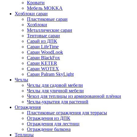
Кровати
Мебель MOKKA
Хозблоки сараи
Пластиковые сараи
Хозблоки
Металлические сараи
Тентовые сараи
Сарай из ДПК
Cараи LifeTime
Cараи WoodLook
Сараи BlackFox
Сараи KETER
Сараи WOTEX
Сараи Palram SkyLight
Чехлы
Чехлы для садовой мебели
Чехлы для уличной мебели
Чехол для теплицы из армированной плёнки
Чехлы-укрытия для растений
Ограждения
Пластиковые ограждения для террасы
Ограждения из ДПК
Ограждения для лестниц
Ограждение балкона
Теплицы