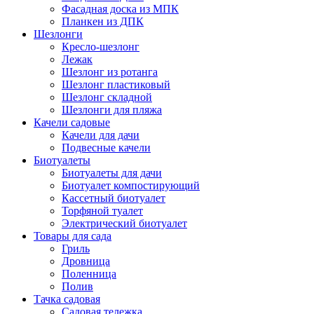
Фасадная доска из МПК
Планкен из ДПК
Шезлонги
Кресло-шезлонг
Лежак
Шезлонг из ротанга
Шезлонг пластиковый
Шезлонг складной
Шезлонги для пляжа
Качели садовые
Качели для дачи
Подвесные качели
Биотуалеты
Биотуалеты для дачи
Биотуалет компостирующий
Кассетный биотуалет
Торфяной туалет
Электрический биотуалет
Товары для сада
Гриль
Дровница
Поленница
Полив
Тачка садовая
Садовая тележка