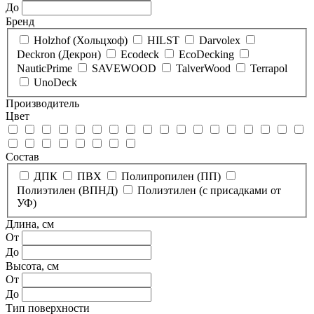
До
Бренд
Holzhof (Хольцхоф)
HILST
Darvolex
Deckron (Декрон)
Ecodeck
EcoDecking
NauticPrime
SAVEWOOD
TalverWood
Terrapol
UnoDeck
Производитель
Цвет
Состав
ДПК
ПВХ
Полипропилен (ПП)
Полиэтилен (ВПНД)
Полиэтилен (с присадками от
УФ)
Длина, см
От
До
Высота, см
От
До
Тип поверхности