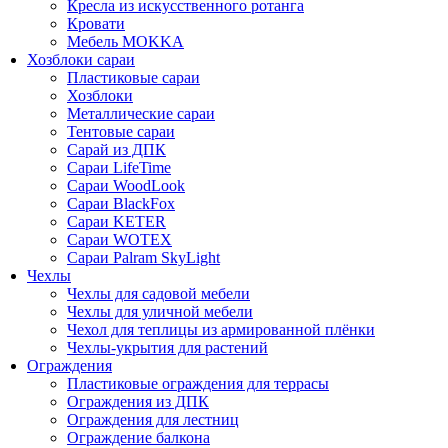
Кресла из искусственного ротанга
Кровати
Мебель MOKKA
Хозблоки сараи
Пластиковые сараи
Хозблоки
Металлические сараи
Тентовые сараи
Сарай из ДПК
Cараи LifeTime
Cараи WoodLook
Сараи BlackFox
Сараи KETER
Сараи WOTEX
Сараи Palram SkyLight
Чехлы
Чехлы для садовой мебели
Чехлы для уличной мебели
Чехол для теплицы из армированной плёнки
Чехлы-укрытия для растений
Ограждения
Пластиковые ограждения для террасы
Ограждения из ДПК
Ограждения для лестниц
Ограждение балкона