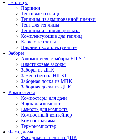
Теплицы
Парники
Тентовые теплицы
Теплицы из армированной плёнки
Тент для теплицы
Теплицы из поликарбоната
Комплектующие для теплиц
Каркас теплицы
Парники комплектующие
Заборы
Алюминиевые заборы HILST
Пластиковые заборы
Заборы из ДПК
Замена бетона HILST
Заборная доска из МПК
Заборная доска из ДПК
Компостеры
Компостеры для дачи
Ящик для компоста
Емкость для компоста
Компостный контейнер
Компостная яма
Термокомпостер
Фасад дома
Фасадные панели из ДПК