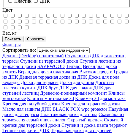
Пластик
ДПК
Цвет
Вес, кг
Фильтры
Сортировать по:
Декинг (Decking) полнотелый
Ступени из ДПК для лестниц
террасы
Ступени из террасной доски
Ступени лестниц из
террасной доски
SAVEWOOD
Terrapol
Верандная доска
купить
Верандная доска пластиковая
Высокие грядки
Грядки
из ДПК
Дешевая террасная доска из ДПК
Доска для пола
веранды
Доска для террасы
Доска для улицы
Доски из
пластика купить
ДПК брус
ДПК для грядок
ДПК для
ступеней лестниц
Древесно-полимерный композит
Клипсы
монтажные
Клипсы монтажные 3d
Кляймер 3d для монтажа
Крепеж для палубной доски
Крепеж для террасной доски
Масло для защиты ДПК BLACK FOX wpc protector
Палубная
доска для террасы
Пластиковая доска для пола
Скамейка из
термоясеня серый ulmus аналог
Скрытый крепеж
Скрытый
крепеж для террасной доски
Ступени и доска цвета терракот
Теплые грядки из ДПК
Террасная доска для ступеней