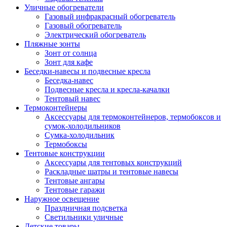
Уличные обогреватели
Газовый инфракрасный обогреватель
Газовый обогреватель
Электрический обогреватель
Пляжные зонты
Зонт от солнца
Зонт для кафе
Беседки-навесы и подвесные кресла
Беседка-навес
Подвесные кресла и кресла-качалки
Тентовый навес
Термоконтейнеры
Аксессуары для термоконтейнеров, термобоксов и
сумок-холодильников
Сумка-холодильник
Термобоксы
Тентовые конструкции
Аксессуары для тентовых конструкций
Раскладные шатры и тентовые навесы
Тентовые ангары
Тентовые гаражи
Наружное освещение
Праздничная подсветка
Светильники уличные
Детские товары