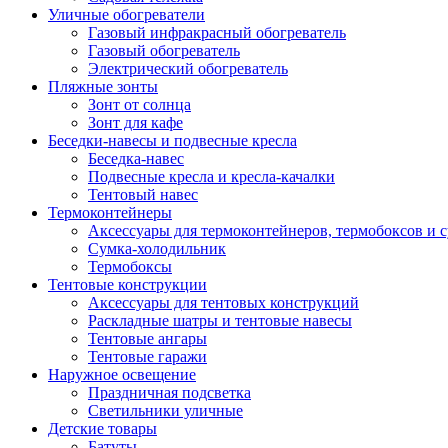
Уличные обогреватели
Газовый инфракрасный обогреватель
Газовый обогреватель
Электрический обогреватель
Пляжные зонты
Зонт от солнца
Зонт для кафе
Беседки-навесы и подвесные кресла
Беседка-навес
Подвесные кресла и кресла-качалки
Тентовый навес
Термоконтейнеры
Аксессуары для термоконтейнеров, термобоксов и 
Сумка-холодильник
Термобоксы
Тентовые конструкции
Аксессуары для тентовых конструкций
Раскладные шатры и тентовые навесы
Тентовые ангары
Тентовые гаражи
Наружное освещение
Праздничная подсветка
Светильники уличные
Детские товары
Батуты