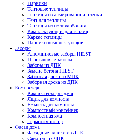
Парники
Тентовые теплицы
Теплицы из армированной плёнки
Тент для теплицы
Теплицы из поликарбоната
Комплектующие для теплиц
Каркас теплицы
Парники комплектующие
Заборы
Алюминиевые заборы HILST
Пластиковые заборы
Заборы из ДПК
Замена бетона HILST
Заборная доска из МПК
Заборная доска из ДПК
Компостеры
Компостеры для дачи
Ящик для компоста
Емкость для компоста
Компостный контейнер
Компостная яма
Термокомпостер
Фасад дома
Фасадные панели из ДПК
Сайдинг из ДПК