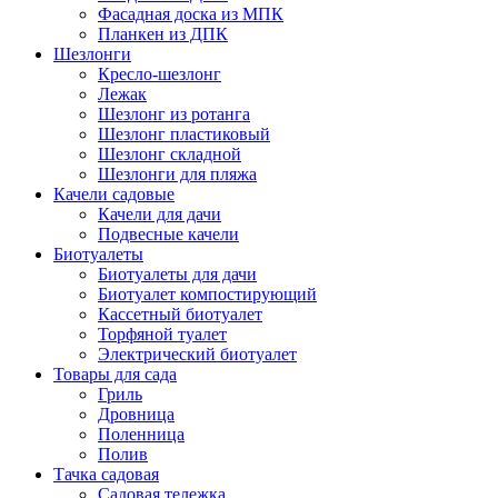
Фасадная доска из МПК
Планкен из ДПК
Шезлонги
Кресло-шезлонг
Лежак
Шезлонг из ротанга
Шезлонг пластиковый
Шезлонг складной
Шезлонги для пляжа
Качели садовые
Качели для дачи
Подвесные качели
Биотуалеты
Биотуалеты для дачи
Биотуалет компостирующий
Кассетный биотуалет
Торфяной туалет
Электрический биотуалет
Товары для сада
Гриль
Дровница
Поленница
Полив
Тачка садовая
Садовая тележка