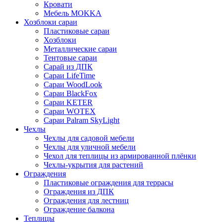
Кровати
Мебель MOKKA
Хозблоки сараи
Пластиковые сараи
Хозблоки
Металлические сараи
Тентовые сараи
Сарай из ДПК
Cараи LifeTime
Cараи WoodLook
Сараи BlackFox
Сараи KETER
Сараи WOTEX
Сараи Palram SkyLight
Чехлы
Чехлы для садовой мебели
Чехлы для уличной мебели
Чехол для теплицы из армированной плёнки
Чехлы-укрытия для растений
Ограждения
Пластиковые ограждения для террасы
Ограждения из ДПК
Ограждения для лестниц
Ограждение балкона
Теплицы