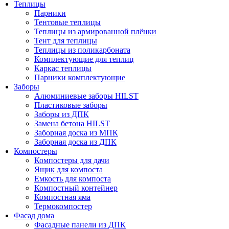
Теплицы
Парники
Тентовые теплицы
Теплицы из армированной плёнки
Тент для теплицы
Теплицы из поликарбоната
Комплектующие для теплиц
Каркас теплицы
Парники комплектующие
Заборы
Алюминиевые заборы HILST
Пластиковые заборы
Заборы из ДПК
Замена бетона HILST
Заборная доска из МПК
Заборная доска из ДПК
Компостеры
Компостеры для дачи
Ящик для компоста
Емкость для компоста
Компостный контейнер
Компостная яма
Термокомпостер
Фасад дома
Фасадные панели из ДПК