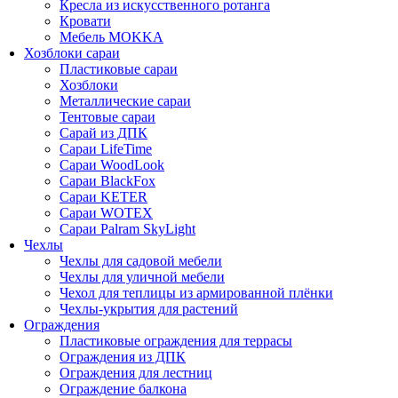
Кресла из искусственного ротанга
Кровати
Мебель MOKKA
Хозблоки сараи
Пластиковые сараи
Хозблоки
Металлические сараи
Тентовые сараи
Сарай из ДПК
Cараи LifeTime
Cараи WoodLook
Сараи BlackFox
Сараи KETER
Сараи WOTEX
Сараи Palram SkyLight
Чехлы
Чехлы для садовой мебели
Чехлы для уличной мебели
Чехол для теплицы из армированной плёнки
Чехлы-укрытия для растений
Ограждения
Пластиковые ограждения для террасы
Ограждения из ДПК
Ограждения для лестниц
Ограждение балкона