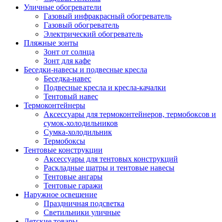
Уличные обогреватели
Газовый инфракрасный обогреватель
Газовый обогреватель
Электрический обогреватель
Пляжные зонты
Зонт от солнца
Зонт для кафе
Беседки-навесы и подвесные кресла
Беседка-навес
Подвесные кресла и кресла-качалки
Тентовый навес
Термоконтейнеры
Аксессуары для термоконтейнеров, термобоксов и
сумок-холодильников
Сумка-холодильник
Термобоксы
Тентовые конструкции
Аксессуары для тентовых конструкций
Раскладные шатры и тентовые навесы
Тентовые ангары
Тентовые гаражи
Наружное освещение
Праздничная подсветка
Светильники уличные
Детские товары