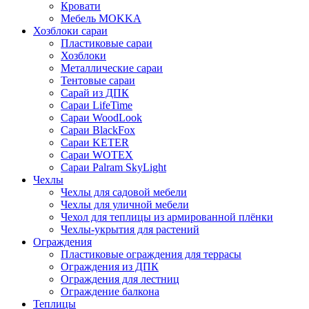
Кровати
Мебель MOKKA
Хозблоки сараи
Пластиковые сараи
Хозблоки
Металлические сараи
Тентовые сараи
Сарай из ДПК
Cараи LifeTime
Cараи WoodLook
Сараи BlackFox
Сараи KETER
Сараи WOTEX
Сараи Palram SkyLight
Чехлы
Чехлы для садовой мебели
Чехлы для уличной мебели
Чехол для теплицы из армированной плёнки
Чехлы-укрытия для растений
Ограждения
Пластиковые ограждения для террасы
Ограждения из ДПК
Ограждения для лестниц
Ограждение балкона
Теплицы