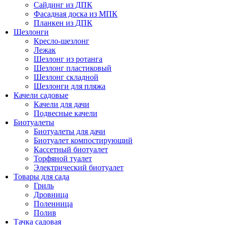
Сайдинг из ДПК
Фасадная доска из МПК
Планкен из ДПК
Шезлонги
Кресло-шезлонг
Лежак
Шезлонг из ротанга
Шезлонг пластиковый
Шезлонг складной
Шезлонги для пляжа
Качели садовые
Качели для дачи
Подвесные качели
Биотуалеты
Биотуалеты для дачи
Биотуалет компостирующий
Кассетный биотуалет
Торфяной туалет
Электрический биотуалет
Товары для сада
Гриль
Дровница
Поленница
Полив
Тачка садовая