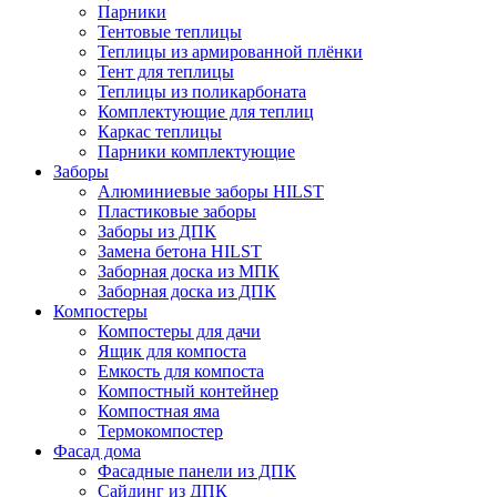
Парники
Тентовые теплицы
Теплицы из армированной плёнки
Тент для теплицы
Теплицы из поликарбоната
Комплектующие для теплиц
Каркас теплицы
Парники комплектующие
Заборы
Алюминиевые заборы HILST
Пластиковые заборы
Заборы из ДПК
Замена бетона HILST
Заборная доска из МПК
Заборная доска из ДПК
Компостеры
Компостеры для дачи
Ящик для компоста
Емкость для компоста
Компостный контейнер
Компостная яма
Термокомпостер
Фасад дома
Фасадные панели из ДПК
Сайдинг из ДПК