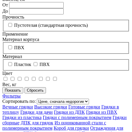
От
До
Прочность
Пустотелая (стандартная прочность)
Применение
Материал корпуса
ПВХ
Материал
Пластик
ПВХ
Цвет
Вес, кг
Фильтры
Сортировать по:
Вечные грядки
Высокие грядки
Готовые грядки
Грядки в
теплицу
Грядки для дачи
Грядки из ДПК
Грядки из ПВХ
Грядки из пластика
Грядки с полимерным покрытием
Грядки
сборные
ДПК для грядок
Из оцинкованной стали с
полимерным покрытием
Короб для грядки
Ограждения для