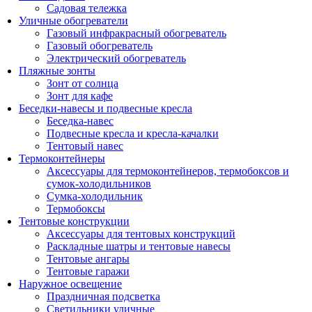
Садовая тележка
Уличные обогреватели
Газовый инфракрасный обогреватель
Газовый обогреватель
Электрический обогреватель
Пляжные зонты
Зонт от солнца
Зонт для кафе
Беседки-навесы и подвесные кресла
Беседка-навес
Подвесные кресла и кресла-качалки
Тентовый навес
Термоконтейнеры
Аксессуары для термоконтейнеров, термобоксов и
сумок-холодильников
Сумка-холодильник
Термобоксы
Тентовые конструкции
Аксессуары для тентовых конструкций
Раскладные шатры и тентовые навесы
Тентовые ангары
Тентовые гаражи
Наружное освещение
Праздничная подсветка
Светильники уличные