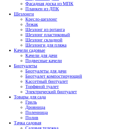
Фасадная доска из МПК
Планкен из ДПК
Шезлонги
Кресло-шезлонг
Лежак
Шезлонг из ротанга
Шезлонг пластиковый
Шезлонг складной
Шезлонги для пляжа
Качели садовые
Качели для дачи
Подвесные качели
Биотуалеты
Биотуалеты для дачи
Биотуалет компостирующий
Кассетный биотуалет
Торфяной туалет
Электрический биотуалет
Товары для сада
Гриль
Дровница
Поленница
Полив
Тачка садовая
Садовая тележка