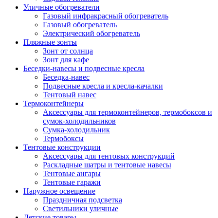
Уличные обогреватели
Газовый инфракрасный обогреватель
Газовый обогреватель
Электрический обогреватель
Пляжные зонты
Зонт от солнца
Зонт для кафе
Беседки-навесы и подвесные кресла
Беседка-навес
Подвесные кресла и кресла-качалки
Тентовый навес
Термоконтейнеры
Аксессуары для термоконтейнеров, термобоксов и
сумок-холодильников
Сумка-холодильник
Термобоксы
Тентовые конструкции
Аксессуары для тентовых конструкций
Раскладные шатры и тентовые навесы
Тентовые ангары
Тентовые гаражи
Наружное освещение
Праздничная подсветка
Светильники уличные
Детские товары