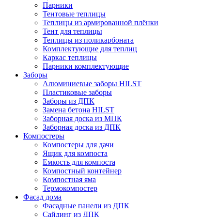
Парники
Тентовые теплицы
Теплицы из армированной плёнки
Тент для теплицы
Теплицы из поликарбоната
Комплектующие для теплиц
Каркас теплицы
Парники комплектующие
Заборы
Алюминиевые заборы HILST
Пластиковые заборы
Заборы из ДПК
Замена бетона HILST
Заборная доска из МПК
Заборная доска из ДПК
Компостеры
Компостеры для дачи
Ящик для компоста
Емкость для компоста
Компостный контейнер
Компостная яма
Термокомпостер
Фасад дома
Фасадные панели из ДПК
Сайдинг из ДПК