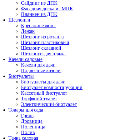
Сайдинг из ДПК
Фасадная доска из МПК
Планкен из ДПК
Шезлонги
Кресло-шезлонг
Лежак
Шезлонг из ротанга
Шезлонг пластиковый
Шезлонг складной
Шезлонги для пляжа
Качели садовые
Качели для дачи
Подвесные качели
Биотуалеты
Биотуалеты для дачи
Биотуалет компостирующий
Кассетный биотуалет
Торфяной туалет
Электрический биотуалет
Товары для сада
Гриль
Дровница
Поленница
Полив
Тачка садовая