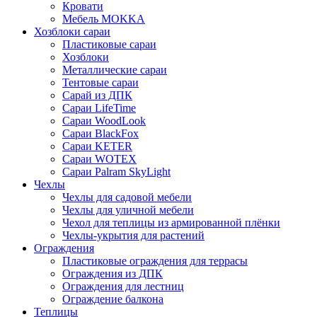
Кровати
Мебель MOKKA
Хозблоки сараи
Пластиковые сараи
Хозблоки
Металлические сараи
Тентовые сараи
Сарай из ДПК
Cараи LifeTime
Cараи WoodLook
Сараи BlackFox
Сараи KETER
Сараи WOTEX
Сараи Palram SkyLight
Чехлы
Чехлы для садовой мебели
Чехлы для уличной мебели
Чехол для теплицы из армированной плёнки
Чехлы-укрытия для растений
Ограждения
Пластиковые ограждения для террасы
Ограждения из ДПК
Ограждения для лестниц
Ограждение балкона
Теплицы