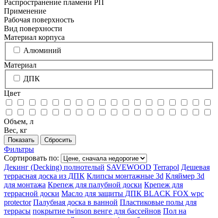
Распространение пламени РП
Применение
Рабочая поверхность
Вид поверхности
Материал корпуса
Алюминий
Материал
ДПК
Цвет
Объем, л
Вес, кг
Фильтры
Сортировать по:
Декинг (Decking) полнотелый
SAVEWOOD
Terrapol
Дешевая
террасная доска из ДПК
Клипсы монтажные 3d
Кляймер 3d
для монтажа
Крепеж для палубной доски
Крепеж для
террасной доски
Масло для защиты ДПК BLACK FOX wpc
protector
Палубная доска в ванной
Пластиковые полы для
террасы
покрытие twinson венге для бассейнов
Пол на