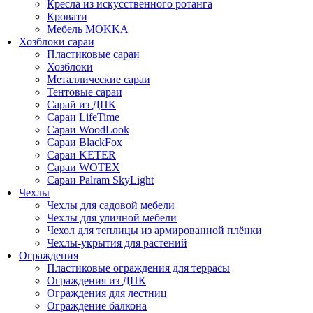
Кресла из искусственного ротанга
Кровати
Мебель MOKKA
Хозблоки сараи
Пластиковые сараи
Хозблоки
Металлические сараи
Тентовые сараи
Сарай из ДПК
Cараи LifeTime
Cараи WoodLook
Сараи BlackFox
Сараи KETER
Сараи WOTEX
Сараи Palram SkyLight
Чехлы
Чехлы для садовой мебели
Чехлы для уличной мебели
Чехол для теплицы из армированной плёнки
Чехлы-укрытия для растений
Ограждения
Пластиковые ограждения для террасы
Ограждения из ДПК
Ограждения для лестниц
Ограждение балкона