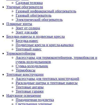
Садовая тележка
Уличные обогреватели
Газовый инфракрасный обогреватель
Газовый обогреватель
Электрический обогреватель
Пляжные зонты
Зонт от солнца
Зонт для кафе
Беседки-навесы и подвесные кресла
Беседка-навес
Подвесные кресла и кресла-качалки
Тентовый навес
Термоконтейнеры
Аксессуары для термоконтейнеров, термобоксов и
сумок-холодильников
Сумка-холодильник
Термобоксы
Тентовые конструкции
Аксессуары для тентовых конструкций
Раскладные шатры и тентовые навесы
Тентовые ангары
Тентовые гаражи
Наружное освещение
Праздничная подсветка
Светильники уличные