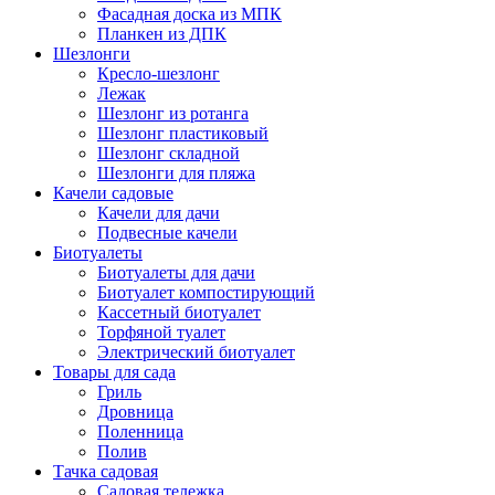
Фасадная доска из МПК
Планкен из ДПК
Шезлонги
Кресло-шезлонг
Лежак
Шезлонг из ротанга
Шезлонг пластиковый
Шезлонг складной
Шезлонги для пляжа
Качели садовые
Качели для дачи
Подвесные качели
Биотуалеты
Биотуалеты для дачи
Биотуалет компостирующий
Кассетный биотуалет
Торфяной туалет
Электрический биотуалет
Товары для сада
Гриль
Дровница
Поленница
Полив
Тачка садовая
Садовая тележка