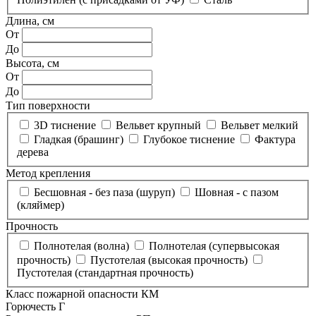
Длина, см
От
До
Высота, см
От
До
Тип поверхности
3D тиснение
Вельвет крупный
Вельвет мелкий
Гладкая (брашинг)
Глубокое тиснение
Фактура
дерева
Метод крепления
Бесшовная - без паза (шуруп)
Шовная - с пазом
(кляймер)
Прочность
Полнотелая (волна)
Полнотелая (супервысокая
прочность)
Пустотелая (высокая прочность)
Пустотелая (стандартная прочность)
Класс пожарной опасности КМ
Горючесть Г