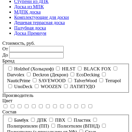
Ступени из ДПК
Доска из МПК
МДПК доска
Комплектующие для доски
Дешевая террасная доска
Палубная доска
Доска Премиум
Стоимость, руб.
От
До
Бренд
Holzhof (Хольцхоф)
HILST
BLACK FOX
Darvolex
Deckron (Декрон)
EcoDecking
NauticPrime
SAVEWOOD
TalverWood
Terrapol
UnoDeck
WOOZEN
ЛАТИТУДО
Производитель
Цвет
Состав
Бамбук
ДПК
ПВХ
Пластик
Полипропилен (ПП)
Полиэтилен (ВПНД)
Полиэтилен (с присадками от УФ)
Сталь